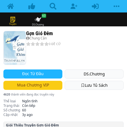
60
Truyện
DS.Chương
Gợn Gió Đêm
Chung Cận
0
ĐỀ CỬ
Đọc Từ Đầu
DS.Chương
Mua Chương VIP
Lưu Tủ Sách
4620
thành viên đang đọc truyện này
Thể loại
Ngôn tình
Trạng thái
Còn tiếp
Số chương
60
Cập nhật
3y ago
Giói Thiệu Truyện
Gợn Gió Đêm