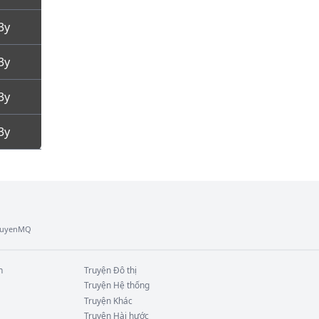
3y
3y
3y
3y
TruyenMQ
n
Truyện
Đô thị
Truyện
Hệ thống
Truyện
Khác
Truyện
Hài hước