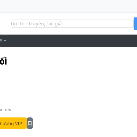
ối
ợt Thích
hương VIP