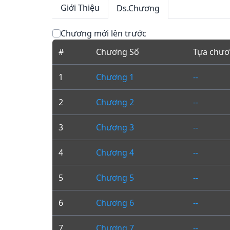
Giới Thiệu
Ds.Chương
Chương mới lên trước
#
Chương Số
Tựa chư
1
Chương 1
--
2
Chương 2
--
3
Chương 3
--
4
Chương 4
--
5
Chương 5
--
6
Chương 6
--
7
Chương 7
--