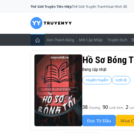
Thế Giới Truyện Tiên Hiệp
Thế Giới Truyện Tranh
Hoạt Hình 3D
Kim Thánh Bảng
Mới Cập Nhập
Truyện Dịch
Hồ Sơ Bóng T
Đang cập nhật
Huyền huyễn
Linh dị
38
90
2
Chương
Lượt Xem
Lư
Đọc Từ Đầu
Mua C