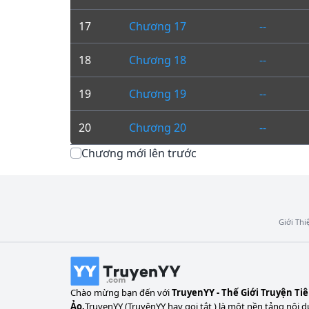
17
Chương 17
--
18
Chương 18
--
19
Chương 19
--
20
Chương 20
--
Chương mới lên trước
Giới Thi
Chào mừng bạn đến với
TruyenYY - Thế Giới Truyện Ti
Ảo.
TruyenYY (TruyệnYY hay gọi tắt ) là một nền tảng nội d