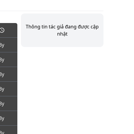
Thông tin tác giả đang được cập
nhật
3y
3y
3y
3y
3y
3y
3y