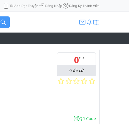
Tải App Đọc Truyện
Đăng Nhập
Đăng Ký Thành Viên
0
/
100
0
đề cử
QR Code