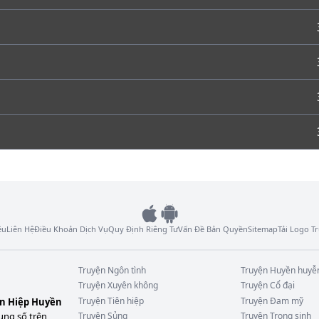
ệu
Liên Hệ
Điều Khoản Dịch Vụ
Quy Định Riêng Tư
Vấn Đề Bản Quyền
Sitemap
Tải Logo 
Truyện
Ngôn tình
Truyện
Huyền huyễ
Truyện
Xuyên không
Truyện
Cổ đại
Truyện
Tiên hiệp
Truyện
Đam mỹ
ên Hiệp Huyền
ung số trên
Truyện
Sủng
Truyện
Trọng sinh