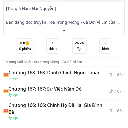
[Tác giả Hani Hải Nguyễn]

Bạn đang đọc truyện Hoa Trong Mộng - Cả Đời Vì Em của 
tác giả Hani Hải Nguyễn. Một cô gái hành tung bí ẩn, thân 
phận bí ẩn, được

đào tạo trở thành một trợ thủ đắc lực.

0.0
1
26.2K
0
0
phiếu
thích
đọc
bình
Anh là một người chỉ biết ăn chơi, một kiêu căng, ương 
Chương Mới Nhất
Hoa Trong Mộng - Cả Đời Vì Em
ngạnh, không làm gì đường hoàng, khiến người nhìn đã 
thấy không ưa, nhưng

Chương 168: 168: Danh Chính Ngôn Thuận
Ch.
168
mà thực ra đó lại là lớp vỏ ngụy trang cho thân phận thực 
3y ago
sự của anh.

Chương 167: 167: Sự Việc Năm Đó
Ch.
167
3y ago
Số phận cho anh gặp cô và từ đó anh âm thầm bảo vệ cô.

Chương 166: 166: Chính Họ Đã Hại Gia Đình
Ch.
166
Trải qua muôn vàn sóng gió, liệu họ có được ở bên nhau 
Bà
khi thân phận của cô dần hiện ra ánh sáng.

3y ago