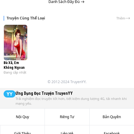
Danh Sách Đầy Đủ
Tình yêu - Tình bạn - Tình thân gắn kết lại thành một chuỗi 
tình không thể chia lìa được. Khi nhận ra nhau cũng là 
ngày cô mất đi

Truyện Cùng Thể Loại
Thêm
ký ức, anh sẽ ra sao?
Bà Xã, Em
Không Ngoan
Đang cập nhật
© 2012-2024 TruyenYY.
YY
Ứng Dụng Đọc Truyện
TruyenYY
Trải nghiệm đọc truyện tốt hơn, tiết kiệm dung lượng 4G, tải nhanh khi
mạng yếu.
Nội Quy
Riêng Tư
Bản Quyền
Giới Thiệu
Liên Hệ
Facebook