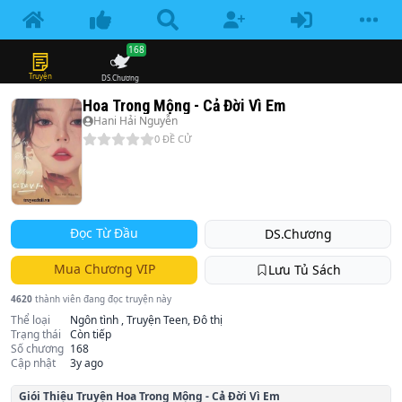
168
Truyện
DS.Chương
Hoa Trong Mộng - Cả Đời Vì Em
Hani Hải Nguyễn
0
ĐỀ CỬ
Đọc Từ Đầu
DS.Chương
Mua Chương VIP
Lưu Tủ Sách
4620
thành viên đang đọc truyện này
Thể loại
Ngôn tình , Truyện Teen, Đô thị
Trạng thái
Còn tiếp
Số chương
168
Cập nhật
3y ago
Giói Thiệu Truyện
Hoa Trong Mộng - Cả Đời Vì Em