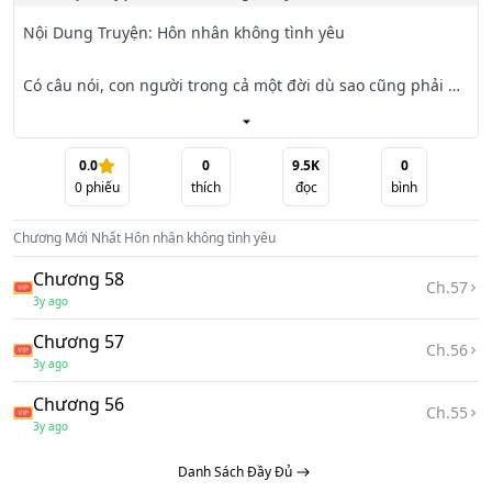
Nội Dung Truyện: Hôn nhân không tình yêu

Có câu nói, con người trong cả một đời dù sao cũng phải 
làm vài chuyện khiến bản thân hối hận, như thế cuộc đời 
mới hoàn chỉnh.

Cho đến tận bây giờ, tôi chỉ làm hai việc giúp cuộc đời 
0.0
0
9.5K
0
0
phiếu
thích
đọc
bình
mình hoàn chỉnh. Việc đầu tiên là yêu anh. Một việc khác, 
là gả cho anh...

Chương Mới Nhất
Hôn nhân không tình yêu
Mời bạn đọc cùng đón xem!
Chương 58
Ch.
57
3y ago
Chương 57
Ch.
56
3y ago
Chương 56
Ch.
55
3y ago
Danh Sách Đầy Đủ