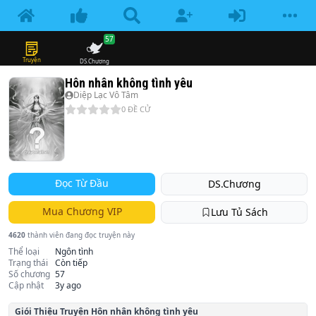
57
Truyện
DS.Chương
Hôn nhân không tình yêu
Diệp Lạc Vô Tâm
0
ĐỀ CỬ
Đọc Từ Đầu
DS.Chương
Mua Chương VIP
Lưu Tủ Sách
4620
thành viên đang đọc truyện này
Thể loại
Ngôn tình
Trạng thái
Còn tiếp
Số chương
57
Cập nhật
3y ago
Giói Thiệu Truyện
Hôn nhân không tình yêu