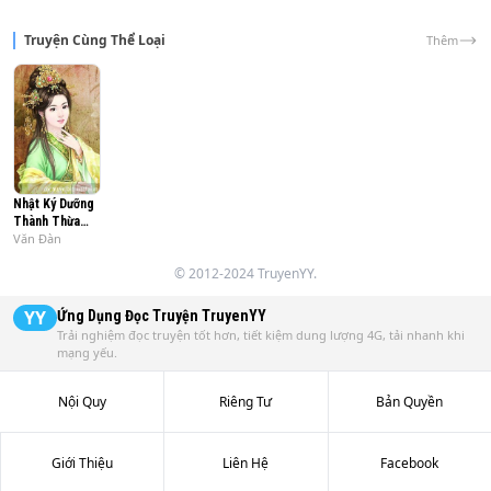
Truyện Cùng Thể Loại
Thêm
Nhật Ký Dưỡng
Thành Thừa
Văn Đàn
Tướng
© 2012-2024 TruyenYY.
YY
Ứng Dụng Đọc Truyện
TruyenYY
Trải nghiệm đọc truyện tốt hơn, tiết kiệm dung lượng 4G, tải nhanh khi
mạng yếu.
Nội Quy
Riêng Tư
Bản Quyền
Giới Thiệu
Liên Hệ
Facebook