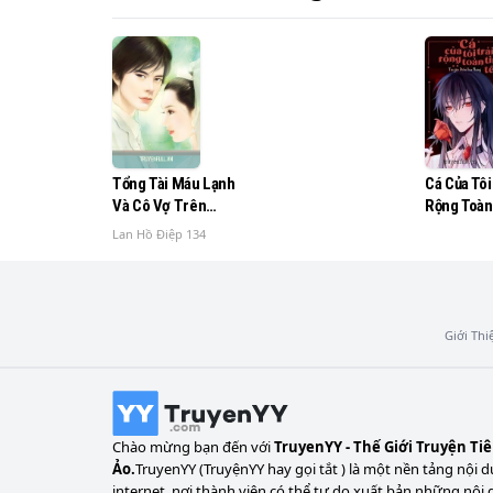
Tổng Tài Máu Lạnh
Cá Của Tôi
Và Cô Vợ Trên
Rộng Toàn
Danh Nghĩa
Lan Hồ Điệp 134
Giới Thi
Chào mừng bạn đến với
TruyenYY - Thế Giới Truyện Ti
Ảo.
TruyenYY (TruyệnYY hay gọi tắt ) là một nền tảng nội d
internet, nơi thành viên có thể tự do xuất bản những nội 