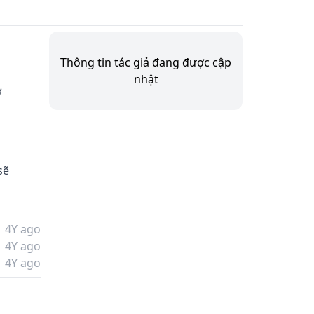
Thông tin tác giả đang được cập
nhật
 
 
sẽ 
4Y ago
4Y ago
4Y ago