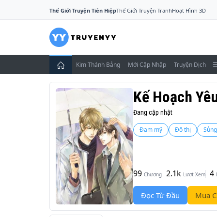
Thế Giới Truyện Tiên Hiệp
Thế Giới Truyện Tranh
Hoạt Hình 3D
Kim Thánh Bảng
Mới Cập Nhập
Truyện Dịch
Kế Hoạch Yêu
Đang cập nhật
Đam mỹ
Đô thị
Sủng
99
2.1k
4
Chương
Lượt Xem
Đọc Từ Đầu
Mua C