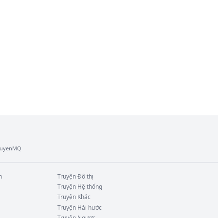
TruyenMQ
n
Truyện
Đô thị
Truyện
Hệ thống
Truyện
Khác
Truyện
Hài hước
Truyện
Ngược