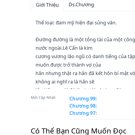
Ds.Chương
Giới Thiệu
Thể loại: đam mỹ hiện đại sủng văn.

Đường đường là một tổng tài của một công t
nước ngoài.Lê Cẩn là kim

cương vương lão ngũ có danh tiếng của tập đ
muốn được trở thành vợ của

hắn nhưng thật ra hắn đã kết hôn bí mật vớ
không ai nghĩ ra là hắn sẽ

lấy. Liệu người đó là ai mời các bạn đón xem
Mới Cập Nhật
Chương 99
:
Chương 98
:
Chương 97
:
Có Thể Bạn Cũng Muốn Đọc