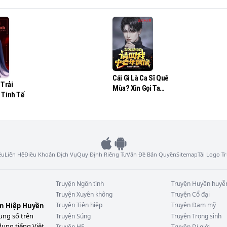
Cái Gì Là Ca Sĩ Quê
 Trải
Mùa? Xin Gọi Ta
 Tinh Tế
Trung Lão Niên
Thần Tượng
ệu
Liên Hệ
Điều Khoản Dịch Vụ
Quy Định Riêng Tư
Vấn Đề Bản Quyền
Sitemap
Tải Logo 
Truyện
Ngôn tình
Truyện
Huyền huyễ
Truyện
Xuyên không
Truyện
Cổ đại
Truyện
Tiên hiệp
Truyện
Đam mỹ
ên Hiệp Huyền
ung số trên
Truyện
Sủng
Truyện
Trọng sinh
dung tiếng Việt
Truyện
HE
Truyện
Dị giới