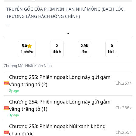
TRUYỆN GỐC CỦA PHIM NINH AN NHƯ MỘNG (BẠCH LỘC, 
TRƯƠNG LĂNG HÁCH ĐÓNG CHÍNH)

Hậu cung của hoàng đế, là hậu cung của ta;

Triều đình của hoàng đế, là trường săn của ta.

5.0
2
2.9K
0
1
phiếu
thích
đọc
bình
Kiếp trước, Khương Tuyết Ninh là Mary Sue tiêu chuẩn, vì 
Chương Mới Nhất
Khôn Ninh
bảo tọa hoàng hậu, thông đồng khắp nơi, khuấy đảo trời 
đất.

Chương 255: Phiên ngoại: Lòng này gửi gắm
Ch.
257
vầng trăng tỏ (2)
Lúc yêu đương cùng thượng cấp, thuộc hạ là lốp dự phòng;

3y ago
Chương 254: Phiên ngoại: Lòng này gửi gắm
Lúc yêu đương cùng học trò, tiên sinh là lốp dự phòng;

Ch.
256
vầng trăng tỏ (1)
3y ago
Lúc yêu đương cùng hoàng đế, phản tặc là lốp dự phòng;

Chương 253: Phiên ngoại: Núi xanh không
Ch.
255
Lúc yêu đương cùng nữ nhân, nam nhân là lốp dự phòng... 
chặn được