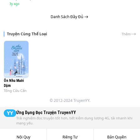
(????) 

3y ago
Danh Sách Đầy Đủ
Mỗi ngày đều là trận chiến quỷ khóc thần sầu!

Dù sao mặc kệ ai làm hoàng đế, nàng đều muốn làm hoàng 
Truyện Cùng Thể Loại
Thêm
hậu!

Nam nhân tưởng nàng ngây thơ, khả ái, nhưng nàng lại là 
hỗn thế ma vương.

Bỗng một ngày, thuyền lật.

Ôn Nhu Mười
Dặm
Tống Cửu Cẩn
Nàng chết rồi.

© 2012-2024 TruyenYY.
Ông trời lại cho nàng cơ hội.

YY
Ứng Dụng Đọc Truyện
TruyenYY
Trải nghiệm đọc truyện tốt hơn, tiết kiệm dung lượng 4G, tải nhanh khi
mạng yếu.
Nàng thề phải thay đổi mọi đau khổ, kiếp nạn.

Nội Quy
Riêng Tư
Bản Quyền
Hoàn toàn không ngờ, hết lần này tới lần khác lúc trùng 