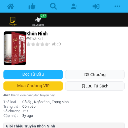
257
Truyện
DS.Chương
Khôn Ninh
Thời Kính
1
ĐỀ CỬ
Đọc Từ Đầu
DS.Chương
Mua Chương VIP
Lưu Tủ Sách
4620
thành viên đang đọc truyện này
Thể loại
Cổ đại, Ngôn tình , Trọng sinh
Trạng thái
Còn tiếp
Số chương
257
Cập nhật
3y ago
Giói Thiệu Truyện
Khôn Ninh