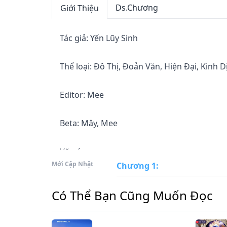
Ds.Chương
Giới Thiệu
Tác giả: Yến Lũy Sinh

Thể loại: Đô Thị, Đoản Văn, Hiện Đại, Kinh Dị, 
Editor: Mee

Beta: Mây, Mee

Văn án

Mới Cập Nhật
Chương 1
:
Người bình thường sẽ nói chuyện với một h
Có Thể Bạn Cũng Muốn Đọc
Không có!
