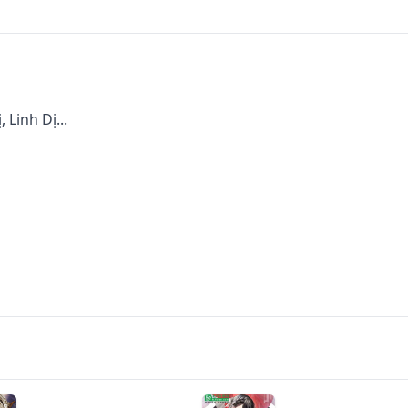
Linh Dị...

ộp bánh sao?
