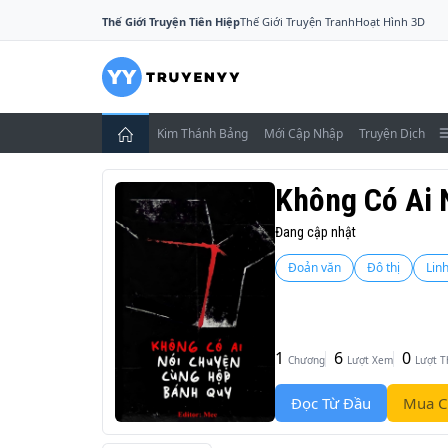
Thế Giới Truyện Tiên Hiệp
Thế Giới Truyện Tranh
Hoạt Hình 3D
Kim Thánh Bảng
Mới Cập Nhập
Truyện Dịch
Không Có Ai 
Đang cập nhật
Đoản văn
Đô thị
Linh
1
6
0
Chương
Lượt Xem
Lượt T
Đọc Từ Đầu
Mua C