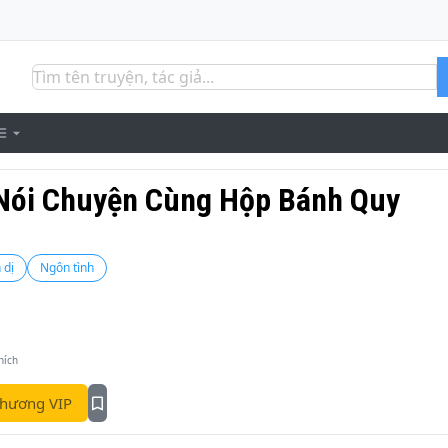
Nói Chuyện Cùng Hộp Bánh Quy
 dị
Ngôn tình
hích
hương VIP