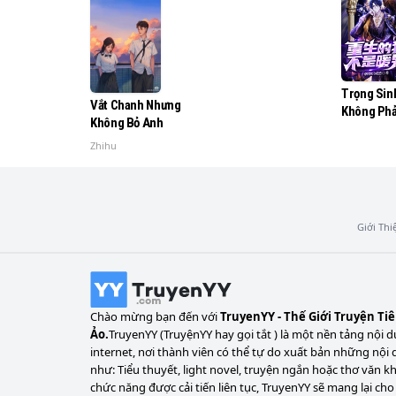
Không có ai sẽ làm như vậy cả!

Từ khóa tìm kiếm: Vai chính: ┃ vai phụ: ┃ cái 
Trọng Sin
Vắt Chanh Nhưng
Không Ph
Một câu tóm tắt: Không ai nói chuyện cùng
Không Bỏ Anh
Nam
Zhihu
Lập ý: Lập ý đãi bổ sung
Giới Thi
Chào mừng bạn đến với
TruyenYY - Thế Giới Truyện Ti
Ảo.
TruyenYY (TruyệnYY hay gọi tắt ) là một nền tảng nội d
internet, nơi thành viên có thể tự do xuất bản những nội 
như: Tiểu thuyết, light novel, truyện ngắn hoặc thơ văn k
chức năng được cải tiến liên tục, TruyenYY sẽ mang lại cho