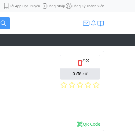
Tải App Đọc Truyện
Đăng Nhập
Đăng Ký Thành Viên
0
/
100
0
đề cử
QR Code