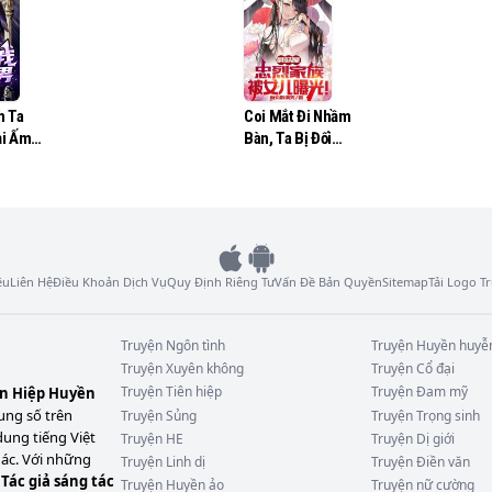
khác:

h Ta
Coi Mắt Đi Nhầm
ải Ấm
Bàn, Ta Bị Đối
 hộp bánh quy

Tượng Hẹn Hò Bắt
Cóc
ệu
Liên Hệ
Điều Khoản Dịch Vụ
Quy Định Riêng Tư
Vấn Đề Bản Quyền
Sitemap
Tải Logo 
Truyện
Ngôn tình
Truyện
Huyền huyễ
Truyện
Xuyên không
Truyện
Cổ đại
Truyện
Tiên hiệp
Truyện
Đam mỹ
ên Hiệp Huyền
ung số trên
Truyện
Sủng
Truyện
Trọng sinh
dung tiếng Việt
Truyện
HE
Truyện
Dị giới
hác. Với những
Truyện
Linh dị
Truyện
Điền văn
Tác giả sáng tác
Truyện
Huyền ảo
Truyện
nữ cường