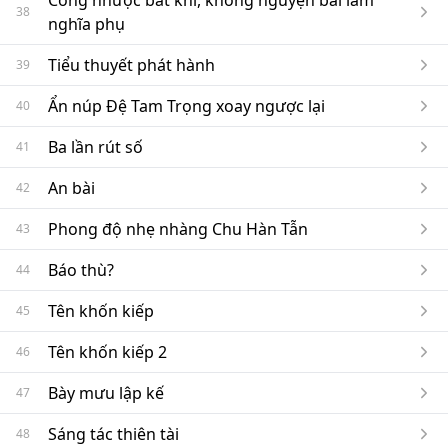
Công nhược bất khí, không nguyện bái làm
38
nghĩa phụ
Tiểu thuyết phát hành
39
Ẩn núp Đệ Tam Trọng xoay ngược lại
40
Ba lần rút số
41
An bài
42
Phong độ nhẹ nhàng Chu Hàn Tẫn
43
Báo thù?
44
Tên khốn kiếp
45
Tên khốn kiếp 2
46
Bày mưu lập kế
47
Sáng tác thiên tài
48