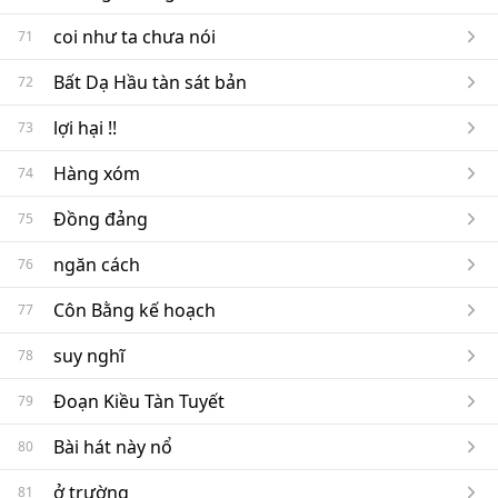
coi như ta chưa nói
71
Bất Dạ Hầu tàn sát bản
72
lợi hại !!
73
Hàng xóm
74
Đồng đảng
75
ngăn cách
76
Côn Bằng kế hoạch
77
suy nghĩ
78
Đoạn Kiều Tàn Tuyết
79
Bài hát này nổ
80
ở trường
81