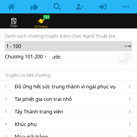
584
Truyện
DS.Chương
Danh sách chương truyện
Kiêm Chức Nghệ Thuật Gia
Chương
101
-
200
Chương mới lên trước
Enable n
Truyện có
584
chương
Đỏ ửng hết sức trung thành vì ngài phục vụ
1
Tài phiệt gia con trai nhỏ
2
Tây Thành trang viên
3
Khúc phụ
4
Mùa giải bảng
5