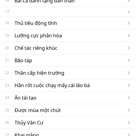
Bài ca dành tặng bản thân
16
17
Thủ tiêu động tĩnh
18
Lưỡng cực phân hóa
19
Chế tác riêng khúc
20
Bão táp
21
Thần cấp hiện trường
22
Hắn rốt cuộc chạy mấy cái lão bà
23
Ân tái tạo
24
Được mùa một chút
25
Thủy Vân Cư
26
Khai giảng
27