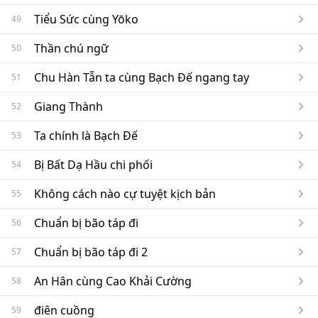
Tiểu Sức cùng Yōko
49
Thần chú ngữ
50
Chu Hàn Tẫn ta cùng Bạch Đế ngang tay
51
Giang Thành
52
Ta chính là Bạch Đế
53
Bị Bất Dạ Hầu chi phối
54
Không cách nào cự tuyệt kịch bản
55
Chuẩn bị bão táp đi
56
Chuẩn bị bão táp đi 2
57
An Hân cùng Cao Khải Cường
58
điên cuồng
59