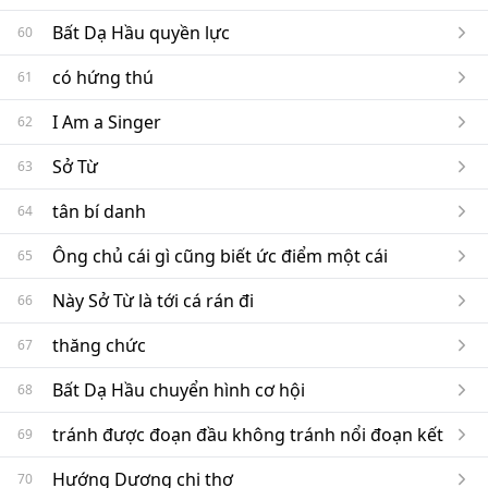
Bất Dạ Hầu quyền lực
60
có hứng thú
61
I Am a Singer
62
Sở Từ
63
tân bí danh
64
Ông chủ cái gì cũng biết ức điểm một cái
65
Này Sở Từ là tới cá rán đi
66
thăng chức
67
Bất Dạ Hầu chuyển hình cơ hội
68
tránh được đoạn đầu không tránh nổi đoạn kết
69
Hướng Dương chi thơ
70