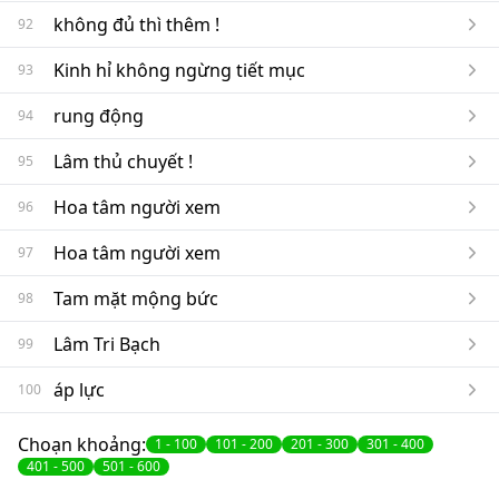
không đủ thì thêm !
92
Kinh hỉ không ngừng tiết mục
93
rung động
94
Lâm thủ chuyết !
95
Hoa tâm người xem
96
Hoa tâm người xem
97
Tam mặt mộng bức
98
Lâm Tri Bạch
99
áp lực
100
Choạn khoảng:
1
-
100
101
-
200
201
-
300
301
-
400
401
-
500
501
-
600