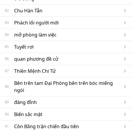
Chu Hàn Tẫn
82
Phách lối người mới
83
mở phòng làm việc
84
Tuyết rơi
85
quan phương đề cử
86
Thiên Mệnh Chi Tử
87
Bên trên tam Đại Phòng bên trên bóc miếng
88
ngói
đăng đỉnh
89
Biến sắc mặt
90
Côn Bằng trận chiến đầu tiên
91