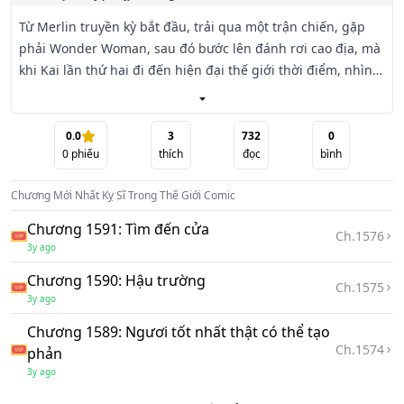
Từ Merlin truyền kỳ bắt đầu, trải qua một trận chiến, gặp 
phải Wonder Woman, sau đó bước lên đánh rơi cao địa, mà 
khi Kai lần thứ hai đi đến hiện đại thế giới thời điểm, nhìn 
thấy Stark tập đoàn quảng cáo.

(có phim Anh, phim Mỹ, bên trong có chút vẫn là rất cũ 
0.0
3
732
0
0
phiếu
thích
đọc
bình
phim truyền hình, Marvel là chủ thể, cũng sẽ chen lẫn một 
ít hắn truyền hình kịch, DC chỉ là trải qua, nhiều nhất một 
Chương Mới Nhất
Kỵ Sĩ Trong Thế Giới Comic
hai cái nhân vật, cũng sẽ không gia nhập DC thế giới quan)
Chương 1591: Tìm đến cửa
Ch.
1576
3y ago
Chương 1590: Hậu trường
Ch.
1575
3y ago
Chương 1589: Ngươi tốt nhất thật có thể tạo
Ch.
1574
phản
3y ago