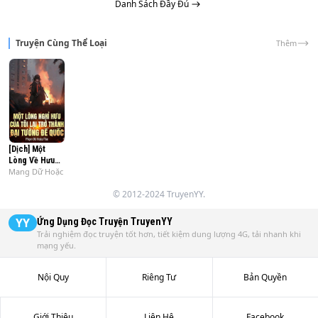
Danh Sách Đầy Đủ
Truyện Cùng Thể Loại
Thêm
[Dịch] Một
Lòng Về Hưu
Mang Dữ Hoặc
Ta Lại Trở
Thành Đế Quốc
© 2012-2024 TruyenYY.
Thượng Tướng
YY
Ứng Dụng Đọc Truyện
TruyenYY
Trải nghiệm đọc truyện tốt hơn, tiết kiệm dung lượng 4G, tải nhanh khi
mạng yếu.
Nội Quy
Riêng Tư
Bản Quyền
Giới Thiệu
Liên Hệ
Facebook