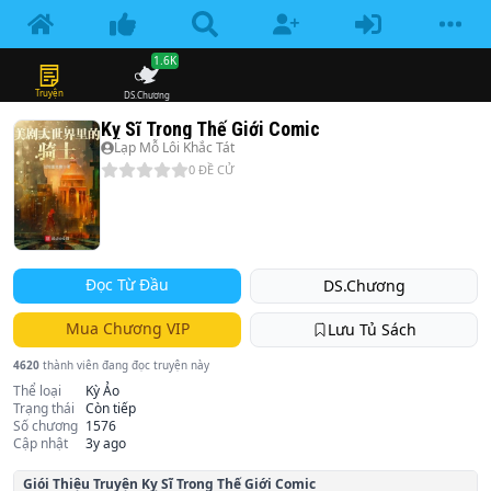
1.6K
Truyện
DS.Chương
Kỵ Sĩ Trong Thế Giới Comic
Lạp Mỗ Lôi Khắc Tát
0
ĐỀ CỬ
Đọc Từ Đầu
DS.Chương
Mua Chương VIP
Lưu Tủ Sách
4620
thành viên đang đọc truyện này
Thể loại
Kỳ Ảo
Trạng thái
Còn tiếp
Số chương
1576
Cập nhật
3y ago
Giói Thiệu Truyện
Kỵ Sĩ Trong Thế Giới Comic