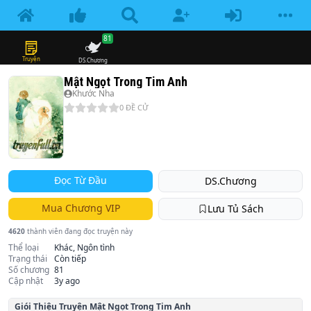
81
Truyện
DS.Chương
Mật Ngọt Trong Tim Anh
Khước Nha
0
ĐỀ CỬ
Đọc Từ Đầu
DS.Chương
Mua Chương VIP
Lưu Tủ Sách
4620
thành viên đang đọc truyện này
Thể loại
Khác, Ngôn tình
Trạng thái
Còn tiếp
Số chương
81
Cập nhật
3y ago
Giói Thiệu Truyện
Mật Ngọt Trong Tim Anh