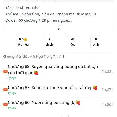
Tác giả: Khước Nha

Thể loại: Ngôn tình, hiện đại, thanh mai trúc mã, HE.

Độ dài: 60 chương + 28 phiên ngoại.

Biên tập: Mứt Chanh

Văn án:

【1】

0.0
2
42
0
0
phiếu
thích
đọc
bình
Nhà họ Ngu và nhà họ Giang thân nhau mấy đời.

Chương Mới Nhất
Mật Ngọt Trong Tim Anh
Ngu Vãn từ nhỏ đã đi chơi chung với Giang Triệt, đi theo 
Chương 88: Xuyên qua vùng hoang dã bất tận
phía sau cậu, mở miệng là kêu anh ngọt xớt.

Ch.
88
của thời gian🍓
3y ago
Hai người đứng chung một chỗ cũng xứng đôi, người lớn vì 
Chương 87: Xuân Hạ Thu Đông đều rất đẹp🍓
thế sớm đã định ra hôn ước.

Ch.
87
3y ago
Ngay cả cô bạn thân cũng trêu ghẹo: "Thanh mai trúc mã 
Chương 86: Nuôi nấng bé cưng (6)🍓
Ch.
86
hai nhỏ vô tư bọn cậu đều ngọt ngào hơn từ đồng phục 
3y ago
đến váy cưới."
