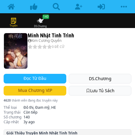
140
Truyện
DS.Chương
Minh Nhật Tinh Trình
Kim Cương Quyển
0
ĐỀ CỬ
Đọc Từ Đầu
DS.Chương
Mua Chương VIP
Lưu Tủ Sách
4620
thành viên đang đọc truyện này
Thể loại
Đô thị, Đam mỹ, HE
Trạng thái
Còn tiếp
Số chương
140
Cập nhật
3y ago
Giói Thiệu Truyện
Minh Nhật Tinh Trình