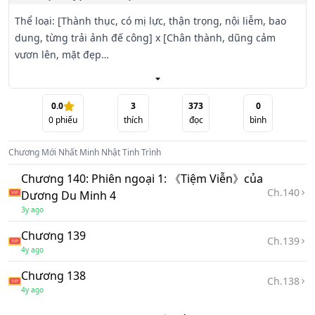
Thể loại: [Thành thục, có mị lực, thận trọng, nội liễm, bao 
dung, từng trải ảnh đế công] x [Chân thành, dũng cảm 
vươn lên, mặt đẹp

tiểu thịt tươi thụ]. Hơn kém nhau 14 tuổi, vì đóng chung 
phim mà nảy sinh tình yêu, có chút xót xa nhưng chủ yếu 
vẫn là ngọt ngào

0.0
3
373
0
0
phiếu
thích
đọc
bình
đến mức che ngực, HE.

Biên tập + Beta: 小仙贝

Chương Mới Nhất
Minh Nhật Tinh Trình
Tình trạng bản raw: Hoàn, 136 chương + 15 PN

Tình trạng bản edit: Bắt đầu lết.

Chương 140: Phiên ngoại 1: 《Tiệm Viễn》của
Ch.
140
Dương Du Minh 4
Giới thiệu tóm tắt:

3y ago
Chương 139
Từ giả thành thật???

Ch.
139
4y ago
Là tôi hay anh nhập diễn quá sâu???

Chương 138
Ch.
138
4y ago
Vốn chỉ là một vị nghệ sĩ thường thường, độ nổi tiếng cũng 