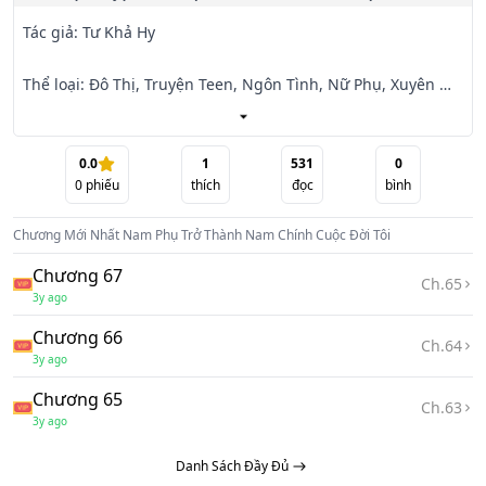
Tác giả: Tư Khả Hy

Thể loại: Đô Thị, Truyện Teen, Ngôn Tình, Nữ Phụ, Xuyên 
Không, Truyện Sủng

Giới thiệu:

0.0
1
531
0
0
phiếu
thích
đọc
bình
Tư Đồ Thuần làm một người vô hình trong giới giải trí, 
Chương Mới Nhất
Nam Phụ Trở Thành Nam Chính Cuộc Đời Tôi
kham khổ vô cùng, vừa bị chủ trọ đuổi đi, không xu dính 
túi, lại còn rớt

Chương 67
Ch.
65
xuống giếng.

3y ago
Chương 66
Cô tưởng đã thẳng cẳng rồi, ai ngờ lại xuyên vào thế giới 
Ch.
64
3y ago
truyện tranh do bạn thân mình vẽ, thành một nhân vật nữ 
phụ thê thảm.

Chương 65
Ch.
63
3y ago
Khổ nỗi lúc cô xuyên tới, lại đang tổ chức hôn lễ, nguyên 
Danh Sách Đầy Đủ
chủ muốn chạy trốn, cự tuyệt thành hôn với nam phụ ngồi 