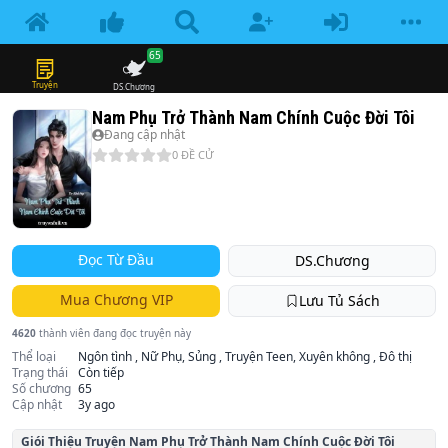
65
Truyện
DS.Chương
Nam Phụ Trở Thành Nam Chính Cuộc Đời Tôi
Đang cập nhật
0
ĐỀ CỬ
Đọc Từ Đầu
DS.Chương
Mua Chương VIP
Lưu Tủ Sách
4620
thành viên đang đọc truyện này
Thể loại
Ngôn tình , Nữ Phụ, Sủng , Truyện Teen, Xuyên không , Đô thị
Trạng thái
Còn tiếp
Số chương
65
Cập nhật
3y ago
Giói Thiệu Truyện
Nam Phụ Trở Thành Nam Chính Cuộc Đời Tôi