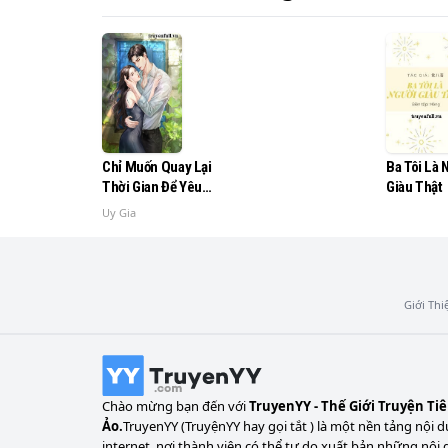
"Đừng hối hận, một tháng sau anh sẽ phải tự 
Chỉ Muốn Quay Lại
Ba Tôi Là 
Thời Gian Để Yêu
Giàu Thật
Anh
Uy Gia
Giới Thi
Chào mừng bạn đến với
TruyenYY - Thế Giới Truyện Ti
Ảo.
TruyenYY (TruyệnYY hay gọi tắt ) là một nền tảng nội d
internet, nơi thành viên có thể tự do xuất bản những nội 