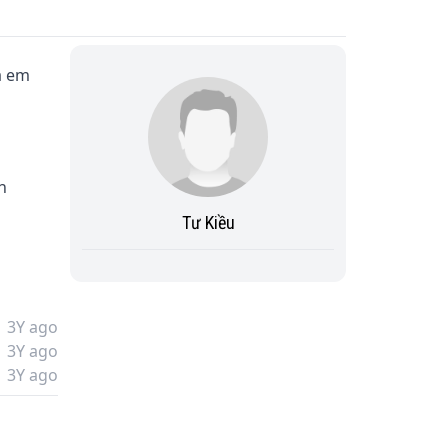
à em 
h 
Tư Kiều
3Y ago
3Y ago
ợc 
3Y ago