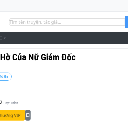
 Hờ Của Nữ Giám Đốc
Đô thị
2
Lượt Thích
hương VIP