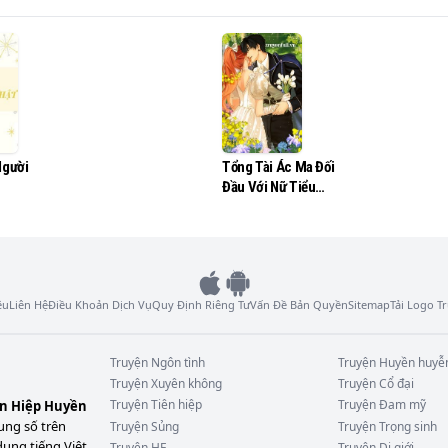
động rời đi!"....
Người
Tổng Tài Ác Ma Đối
Đầu Với Nữ Tiểu
Thư Ngang Ngược
ệu
Liên Hệ
Điều Khoản Dịch Vụ
Quy Định Riêng Tư
Vấn Đề Bản Quyền
Sitemap
Tải Logo 
Truyện
Ngôn tình
Truyện
Huyền huyễ
Truyện
Xuyên không
Truyện
Cổ đại
Truyện
Tiên hiệp
Truyện
Đam mỹ
ên Hiệp Huyền
ung số trên
Truyện
Sủng
Truyện
Trọng sinh
dung tiếng Việt
Truyện
HE
Truyện
Dị giới