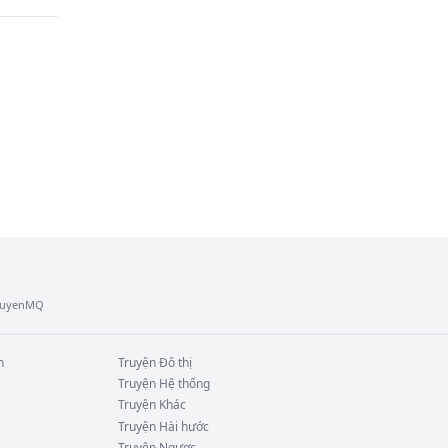
TruyenMQ
n
Truyện
Đô thị
Truyện
Hệ thống
Truyện
Khác
Truyện
Hài hước
Truyện
Ngược