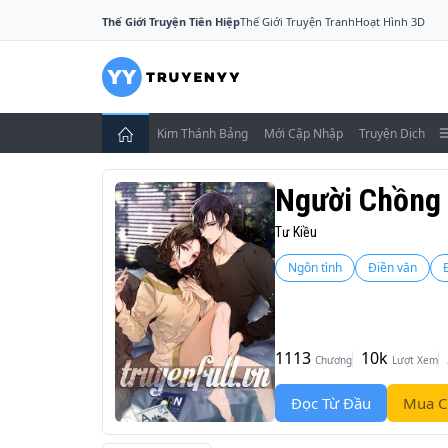
Thế Giới Truyện Tiên Hiệp
Thế Giới Truyện Tranh
Hoạt Hình 3D
Kim Thánh Bảng
Mới Cập Nhập
Truyện Dịch
Người Chồng
Tư Kiều
Ngôn tình
Điền văn
1113
10k
Chương
Lượt Xem
Đọc Từ Đầu
Mua C