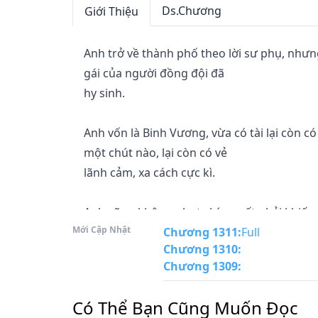
Ds.Chương
Giới Thiệu
Anh trở về thành phố theo lời sư phụ, nhưn
gái của người đồng đội đã

hy sinh.

Anh vốn là Binh Vương, vừa có tài lại còn 
một chút nào, lại còn có vẻ

lãnh cảm, xa cách cực kì.

Anh cũng không nhụt chí, quyết phải khiến 
Mới Cập Nhật
Chương 1311
:
Full
Chương 1310
:
"Trong vòng một tháng anh sẽ khiến em yêu
Chương 1309
:
thì anh sẽ rời khỏi Giang Hải,

vĩnh viễn không quay về nữa, chủ động hủy 
Có Thể Bạn Cũng Muốn Đọc