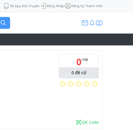
Tải App Đọc Truyện
Đăng Nhập
Đăng Ký Thành Viên
0
/
100
0
đề cử
QR Code