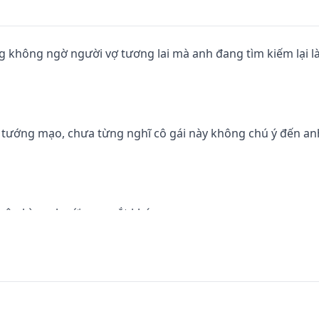
g không ngờ người vợ tương lai mà anh đang tìm kiếm lại l
có tướng mạo, chưa từng nghĩ cô gái này không chú ý đến an
cô nhìn anh với con mắt khác.

 anh, cầu xin để được sinh con cho anh! Nếu không làm đư
bỏ hôn ước!".
