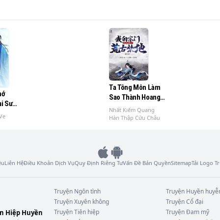
Ta Tông Môn Làm
hớ
Sao Thành Hoang
i Sư
Cổ Cấm Địa
Nhất Kiếm Quang
Ve
Hàn Thập Cửu Châu
ệu
Liên Hệ
Điều Khoản Dịch Vụ
Quy Định Riêng Tư
Vấn Đề Bản Quyền
Sitemap
Tải Logo 
Truyện
Ngôn tình
Truyện
Huyền huyễ
Truyện
Xuyên không
Truyện
Cổ đại
Truyện
Tiên hiệp
Truyện
Đam mỹ
ên Hiệp Huyền