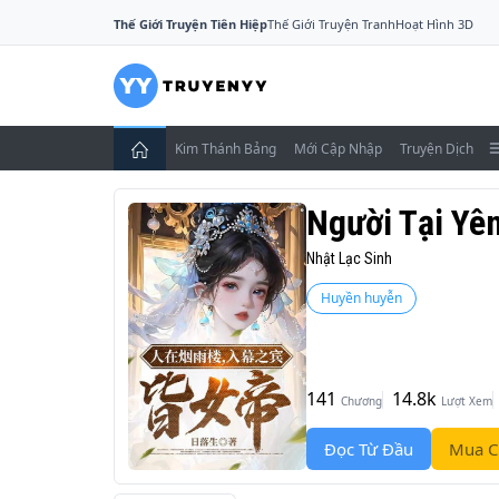
Thế Giới Truyện Tiên Hiệp
Thế Giới Truyện Tranh
Hoạt Hình 3D
Kim Thánh Bảng
Mới Cập Nhập
Truyện Dịch
Người Tại Yên
Nhật Lạc Sinh
Huyền huyễn
141
14.8k
Chương
Lượt Xem
Đọc Từ Đầu
Mua C