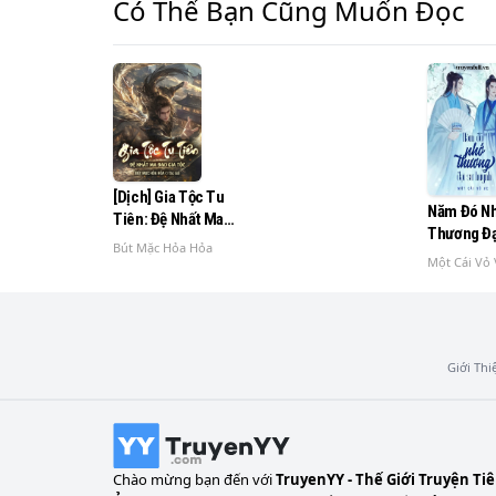
Có Thể Bạn Cũng Muốn Đọc
[Dịch] Gia Tộc Tu
Năm Đó N
Tiên: Đệ Nhất Ma
Thương Đạ
Đạo Gia Tộc
Bút Mặc Hỏa Hỏa
Huynh
Một Cái Vỏ 
Giới Thi
Chào mừng bạn đến với
TruyenYY - Thế Giới Truyện Ti