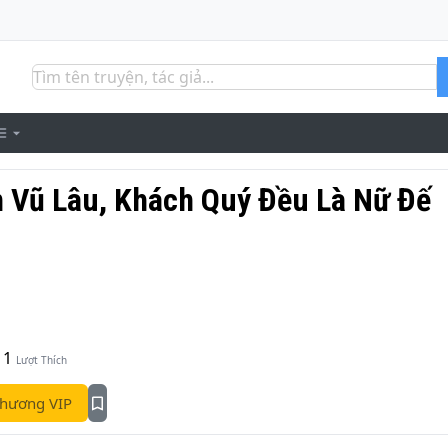
 Vũ Lâu, Khách Quý Đều Là Nữ Đế
1
Lượt Thích
hương VIP