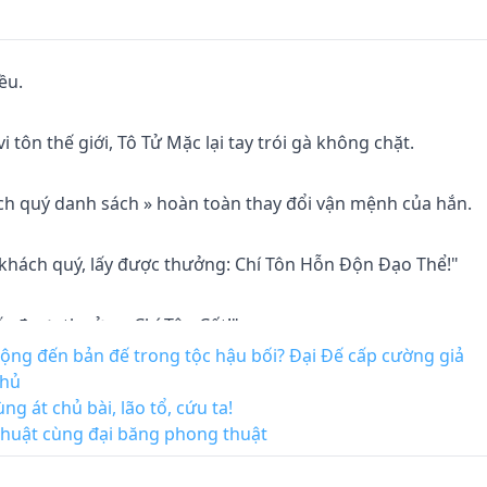
u.

tôn thế giới, Tô Tử Mặc lại tay trói gà không chặt.

h quý danh sách » hoàn toàn thay đổi vận mệnh của hắn.

khách quý, lấy được thưởng: Chí Tôn Hỗn Độn Đạo Thể!"

ấy được thưởng: Chí Tôn Cốt!"

ộng đến bản đế trong tộc hậu bối? Đại Đế cấp cường giả
thủ
 quý, thu hoạch được Thần Thông: Đại Nhân Quả Thuật!"

ng át chủ bài, lão tổ, cứu ta!
Thuật cùng đại băng phong thuật
uý, thu hoạch được Thần Thông: Đại Vận Mệnh Thuật!"
