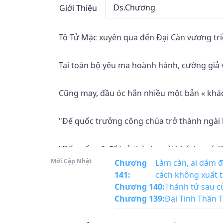
Ds.Chương
Giới Thiệu
Tô Tử Mặc xuyên qua đến Đại Càn vương triề
Tại toàn bộ yêu ma hoành hành, cường giả vi 
Cũng may, đầu óc hắn nhiều một bản « khác
"Đế quốc trưởng công chúa trở thành ngài 
"Đế quốc nữ đế trở thành ngài khách quý, l
Mới Cập Nhật
Chương
Làm càn, ai dám đ
141
:
cách không xuất 
"Thánh cung thánh nữ trở thành ngài khách
Chương 140
:
Thánh tử sau cù
Chương 139
:
Đại Tinh Thần 
"Thần điện thần nữ trở thành ngài khách q