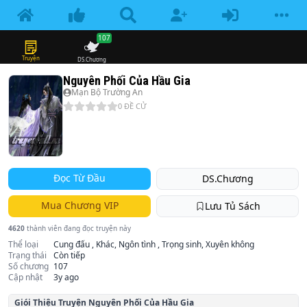
107
Truyện
DS.Chương
Nguyên Phối Của Hầu Gia
Mạn Bộ Trường An
0
ĐỀ CỬ
Đọc Từ Đầu
DS.Chương
Mua Chương VIP
Lưu Tủ Sách
4620
thành viên đang đọc truyện này
Thể loại
Cung đấu , Khác, Ngôn tình , Trọng sinh, Xuyên không
Trạng thái
Còn tiếp
Số chương
107
Cập nhật
3y ago
Giói Thiệu Truyện
Nguyên Phối Của Hầu Gia