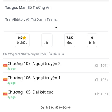
Tác giả: Mạn Bộ Trường An

Tran/Editor: AI_Trà Xanh Team

Beta: Al_Tuyết Liên

0.0
1
7.8K
0
0
phiếu
thích
đọc
bình
Thể loại: Cưới trước yêu sau, Cổ đại, HE, Xuyên sách, Trùng 
sinh, Cung đình hầu tước

Chương Mới Nhất
Nguyên Phối Của Hầu Gia
Giới thiệu:

Chương 107: Ngoại truyện 2
Ch.
107
3y ago
Xuyên thành phụ nhân thâm trạch cổ đại, nha đầu bên 
Chương 106: Ngoại truyện 1
cạnh nói cho nàng biết, người mà nàng gả cho là sói trong 
Ch.
106
3y ago
núi, lòng dạ độc ác.

Chương 105: Đại kết cục
Ch.
105
Còn chưa kịp than thở số khổ thì đã có nam tử thâm tình 
3y ago
phong độ nhẹ nhàng, tuấn tú lịch sự chậm rãi thổ lộ với 
Danh Sách Đầy Đủ
nàng. Nói đời này
