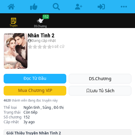
152
Truyện
DS.Chương
Nhân Tình 2
Đang cập nhật
0
ĐỀ CỬ
Đọc Từ Đầu
DS.Chương
Mua Chương VIP
Lưu Tủ Sách
4620
thành viên đang đọc truyện này
Thể loại
Ngôn tình , Sủng , Đô thị
Trạng thái
Còn tiếp
Số chương
152
Cập nhật
3y ago
Giói Thiệu Truyện
Nhân Tình 2