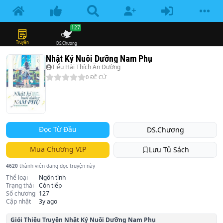
127
Truyện
DS.Chương
Nhật Ký Nuôi Dưỡng Nam Phụ
Tiểu Hài Thích Ăn Đường
0
ĐỀ CỬ
Đọc Từ Đầu
DS.Chương
Mua Chương VIP
Lưu Tủ Sách
4620
thành viên đang đọc truyện này
Thể loại
Ngôn tình
Trạng thái
Còn tiếp
Số chương
127
Cập nhật
3y ago
Giói Thiệu Truyện
Nhật Ký Nuôi Dưỡng Nam Phụ