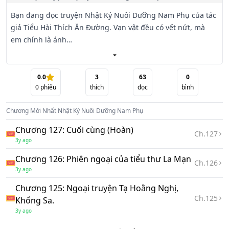
Bạn đang đọc truyện Nhật Ký Nuôi Dưỡng Nam Phụ của tác 
giả Tiểu Hài Thích Ăn Đường. Vạn vật đều có vết nứt, mà 
em chính là ánh

sáng soi rọi lòng tôi.

Trích đoạn:

0.0
3
63
0
0
phiếu
thích
đọc
bình
Sau khi trải qua đợt tập huấn quân sự cùng hơn một tháng 
Chương Mới Nhất
Nhật Ký Nuôi Dưỡng Nam Phụ
sống chung, các học sinh mới vào trường cấp ba còn chưa 
quen biết nhau đã

Chương 127: Cuối cùng (Hoàn)
Ch.
127
thân thiết hơn với các bạn cùng lớp. Ba người một nhóm 
3y ago
hoặc năm người một tốp bắt đầu nói chuyện cười đùa với 
Chương 126: Phiên ngoại của tiểu thư La Mạn
nhau.

Ch.
126
3y ago
Lúc này vừa qua tiết thể dục buổi sáng, đang trong giờ tự 
Chương 125: Ngoại truyện Tạ Hoằng Nghị,
Ch.
125
học, không có thầy cô quản thúc nên đám học sinh nô đùa 
Khổng Sa.
ầm ĩ, chạy tới

3y ago
chạy lui, làm đánh thức Kiều Lam đang ngủ gật trên bàn.
