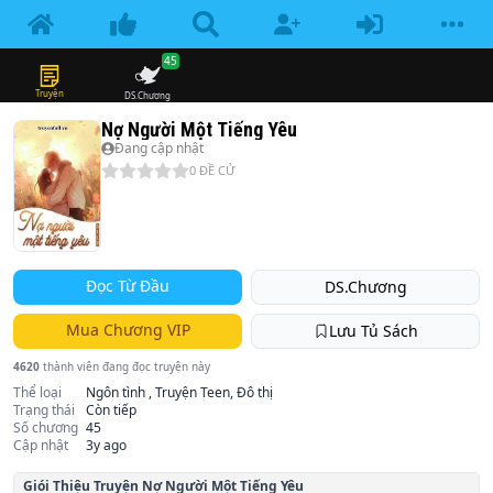
45
Truyện
DS.Chương
Nợ Người Một Tiếng Yêu
Đang cập nhật
0
ĐỀ CỬ
Đọc Từ Đầu
DS.Chương
Mua Chương VIP
Lưu Tủ Sách
4620
thành viên đang đọc truyện này
Thể loại
Ngôn tình , Truyện Teen, Đô thị
Trạng thái
Còn tiếp
Số chương
45
Cập nhật
3y ago
Giói Thiệu Truyện
Nợ Người Một Tiếng Yêu