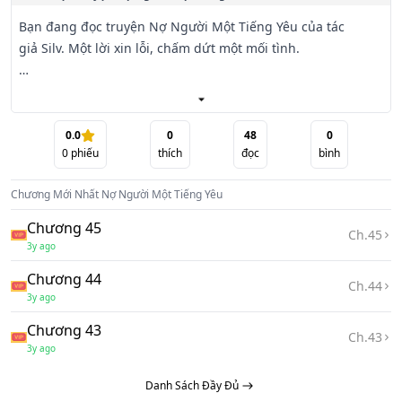
Bạn đang đọc truyện Nợ Người Một Tiếng Yêu của tác 
giả Silv. Một lời xin lỗi, chấm dứt một mối tình.

Anh không hề nghĩ tới những tổn thương mà cô phải gánh 
chịu, để rồi năm năm sau, anh lại về đây, lại khiến cô bàng 
hoàng, khó hiểu

0.0
0
48
0
0
phiếu
thích
đọc
bình
khi đòi quay lại.

Chương Mới Nhất
Nợ Người Một Tiếng Yêu
- Lần này, anh nhất định sẽ không buông tay.

Chương 45
Ch.
45
Cô không muốn. Không muốn anh đem lại cho cô hạnh 
3y ago
phúc, rồi lại nhẫn tâm tước đoạt nó đi.

Chương 44
Ch.
44
3y ago
- Chúng ta không thể.

Chương 43
Ch.
43
- Không gì là không thể. Anh với em lại càng có thể.

3y ago
Danh Sách Đầy Đủ
Cô đau, nhưng anh cũng có nỗi khổ riêng. Năm năm trời 