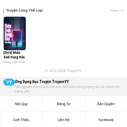
ròng rã, cô đau đớn, anh cũng chẳng vui vẻ gì.

Truyện Cùng Thể Loại
Thêm
Dù cho không có cơ hội, anh vẫn sẽ tự mình tạo ra, tự mình 
giữ lấy cô, trao cho cô hạnh phúc. Anh tình nguyện đánh 
đổi tất cả để

khiến cô hướng về phía anh, buông bỏ quá khứ, cùng anh 
đi tới tương lai.
[Dịch] Nhân
Sinh Hung Hãn
Đang cập nhật
© 2012-2024 TruyenYY.
YY
Ứng Dụng Đọc Truyện
TruyenYY
Trải nghiệm đọc truyện tốt hơn, tiết kiệm dung lượng 4G, tải nhanh khi
mạng yếu.
Nội Quy
Riêng Tư
Bản Quyền
Giới Thiệu
Liên Hệ
Facebook