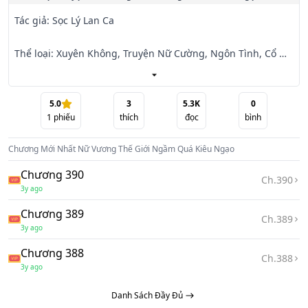
Tác giả: Sọc Lý Lan Ca

Thể loại: Xuyên Không, Truyện Nữ Cường, Ngôn Tình, Cổ 
Đại

Giới thiệu:

5.0
3
5.3K
0
1
phiếu
thích
đọc
bình
Nàng có kiêu ngạo của bản thân, nàng tự tin, nàng mạnh 
Chương Mới Nhất
Nữ Vương Thế Giới Ngầm Quá Kiêu Ngạo
mẽ, nàng không sợ trời không sợ đất.

Chương 390
Ch.
390
Trước nàng còn là nữ vương thế giới ngầm, xuyên không 
3y ago
thì có gì đáng sợ?

Chương 389
Ch.
389
3y ago
Nghịch cảnh thì đã là gì?

Chương 388
Ch.
388
Không gì có thể cản được bước chân nàng.

3y ago
Danh Sách Đầy Đủ
Hắn là tối cao quỷ đế, tà mị cuồng ngạo, tuyệt thế vô song: 