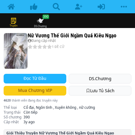
390
Truyện
DS.Chương
Nữ Vương Thế Giới Ngầm Quá Kiêu Ngạo
Đang cập nhật
1
ĐỀ CỬ
Đọc Từ Đầu
DS.Chương
Mua Chương VIP
Lưu Tủ Sách
4620
thành viên đang đọc truyện này
Thể loại
Cổ đại, Ngôn tình , Xuyên không , nữ cường
Trạng thái
Còn tiếp
Số chương
390
Cập nhật
3y ago
Giói Thiệu Truyện
Nữ Vương Thế Giới Ngầm Quá Kiêu Ngạo