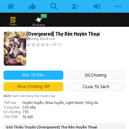
735
Truyện
DS.Chương
[Overgeared] Thợ Rèn Huyền Thoại
Dong Wook Lee
1
ĐỀ CỬ
Đọc Từ Đầu
DS.Chương
Mua Chương VIP
Lưu Tủ Sách
4620
thành viên đang đọc truyện này
Thể loại
Huyền huyễn, Khoa huyễn, Light Novel, Võng du
Trạng thái
Còn tiếp
Số chương
735
Cập nhật
3y ago
Giói Thiệu Truyện
[Overgeared] Thợ Rèn Huyền Thoại