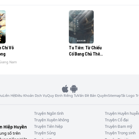
hể không ngừng thu được thưởng cho!

nằm chết dí vô địch, có thể nữ chủ nhóm làm sao dồn dập 
n Chi Võ
Tu Tiên: Từ Chiếu
ong
Cố Bang Chủ Thê
 thị nữ; ?

Thiếp Bắt Đầu
Giang Nam
ỉ mặt gọi tên muốn cùng hắn thông hôn;

hàng lâm thế gian, không phải là muốn lôi kéo hắn cầm đuốc
ệu
Liên Hệ
Điều Khoản Dịch Vụ
Quy Định Riêng Tư
Vấn Đề Bản Quyền
Sitemap
Tải Logo 
Truyện
Ngôn tình
Truyện
Huyền huyễ
Truyện
Xuyên không
Truyện
Cổ đại
Truyện
Tiên hiệp
Truyện
Đam mỹ
ên Hiệp Huyền
ung số trên
Truyện
Sủng
Truyện
Trọng sinh
 tình, vẻ mặt không nói:
