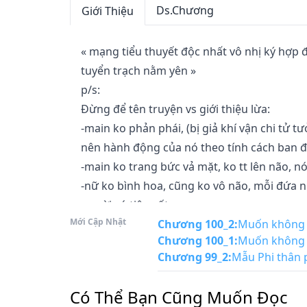
Ds.Chương
Giới Thiệu
« mạng tiểu thuyết độc nhất vô nhị ký hợp đ
tuyển trạch nằm yên »

p/s:

Đừng để tên truyện vs giới thiệu lừa:

-main ko phản phái, (bị giả khí vận chi tử t
nên hành động của nó theo tính cách ban đầu,
-main ko trang bức vả mặt, ko tt lên não, nó 
-nữ ko bình hoa, cũng ko vô não, mỗi đứa n
người có tiên cốt...

Mới Cập Nhật
Chương 100_2
:
Muốn không n
Chương 100_1
:
Muốn không n
Xuyên việt đến rất nhiều tiểu thuyết dung 
Chương 99_2
:
Mẫu Phi thân 
Tử, bắt đầu chính là Cửu Long đoạt ngôi ?

Có Thể Bạn Cũng Muốn Đọc
Còn tốt kích hoạt rồi nằm yên hệ thống!
