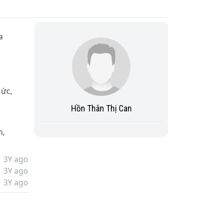
a 
ức, 
Hồn Thân Thị Can
, 
3Y ago
3Y ago
Hoàng 
3Y ago