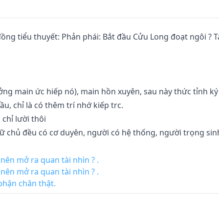
ồng tiểu thuyết: Phản phái: Bắt đầu Cửu Long đoạt ngôi ? T
ưởng main ức hiếp nó), main hồn xuyên, sau này thức tỉnh ký 
 chỉ là có thêm trí nhớ kiếp trc.

chỉ lười thôi

ữ chủ đều có cơ duyên, người có hệ thống, người trọng sinh
ên mở ra quan tài nhìn ? .
ên mở ra quan tài nhìn ? .
hợp thế giới, trở thành Đại Càn hoàng triều phản phái Cửu 
phận chân thật.