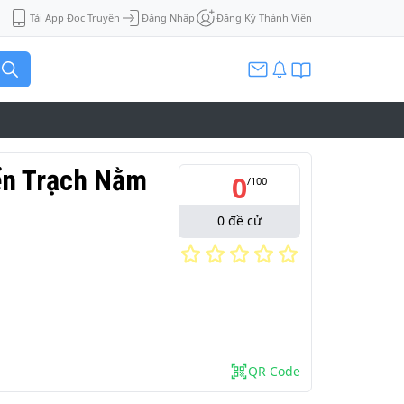
Tải App Đọc Truyện
Đăng Nhập
Đăng Ký Thành Viên
ển Trạch Nằm
0
/
100
0
đề cử
QR Code