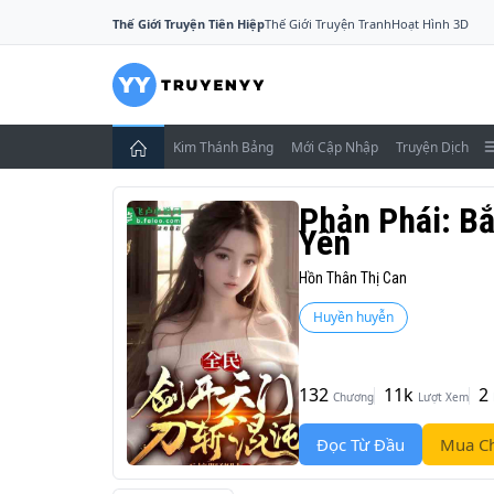
Thế Giới Truyện Tiên Hiệp
Thế Giới Truyện Tranh
Hoạt Hình 3D
Kim Thánh Bảng
Mới Cập Nhập
Truyện Dịch
Phản Phái: B
Yên
Hồn Thân Thị Can
Huyền huyễn
132
11k
2
Chương
Lượt Xem
Đọc Từ Đầu
Mua C