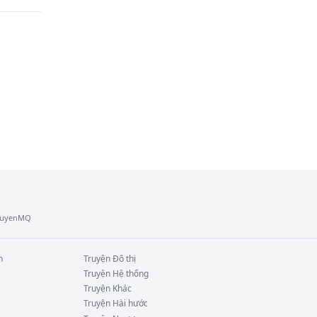
chủ 
 soi 
TruyenMQ
n
Truyện
Đô thị
Truyện
Hệ thống
Truyện
Khác
Truyện
Hài hước