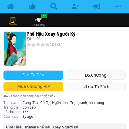
156
Truyện
DS.Chương
Phế Hậu Xoay Người Ký
Hồi Sênh
0
ĐỀ CỬ
Đọc Từ Đầu
DS.Chương
Mua Chương VIP
Lưu Tủ Sách
4620
thành viên đang đọc truyện này
Thể loại
Cung đấu , Cổ đại, Ngôn tình , Trọng sinh, nữ cường
Trạng thái
Còn tiếp
Số chương
156
Cập nhật
3y ago
Giói Thiệu Truyện
Phế Hậu Xoay Người Ký