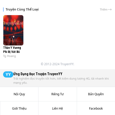
Truyện Cùng Thể Loại
Thêm
Thần Y Vương
Phi Bị Vứt Bỏ
Tg Hoang
© 2012-2024 TruyenYY.
YY
Ứng Dụng Đọc Truyện
TruyenYY
Trải nghiệm đọc truyện tốt hơn, tiết kiệm dung lượng 4G, tải nhanh khi
mạng yếu.
Nội Quy
Riêng Tư
Bản Quyền
Giới Thiệu
Liên Hệ
Facebook