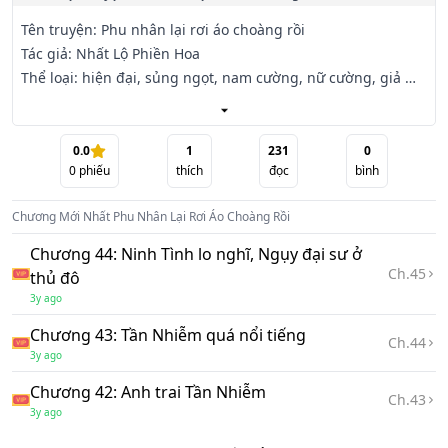
Tên truyện: Phu nhân lại rơi áo choàng rồi

Tác giả: Nhất Lộ Phiền Hoa

Thể loại: hiện đại, sủng ngọt, nam cường, nữ cường, giả 
heo ăn thịt hổ, hào môn thế gia

【 nam chủ lười biếng bụng dạ đen tối khó lường rất có 
0.0
1
231
0
0
phiếu
thích
đọc
bình
tiền vs nữ chủ lạnh lùng xinh đẹp ẩn giấu rất sâu 】

Chương Mới Nhất
Phu Nhân Lại Rơi Áo Choàng Rồi
Tần Nhiễm, từ nhỏ lớn lên ở nông thôn, lên cấp ba mất tích 
một năm, tạm nghỉ học một năm.

Chương 44: Ninh Tình lo nghĩ, Ngụy đại sư ở
Ch.
45
thủ đô
Một năm sau, cô bị mẹ ruột đón vào trường Nhất Trung tại 
3y ago
thành phố Vân học lại.

Chương 43: Tần Nhiễm quá nổi tiếng
Ch.
44
3y ago
Mẹ ruột nói: Cha kế của con là con cháu nhà danh môn, 
anh kế con từ nhỏ đã là thiên tài, em gái con là học sinh 
Chương 42: Anh trai Tần Nhiễm
Ch.
43
xuất sắc của

3y ago
trường cấp ba Nhất Trung, con đừng có làm bọn họ mất 