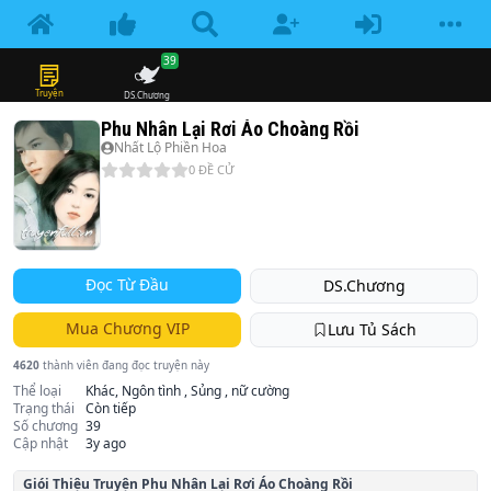
39
Truyện
DS.Chương
Phu Nhân Lại Rơi Áo Choàng Rồi
Nhất Lộ Phiền Hoa
0
ĐỀ CỬ
Đọc Từ Đầu
DS.Chương
Mua Chương VIP
Lưu Tủ Sách
4620
thành viên đang đọc truyện này
Thể loại
Khác, Ngôn tình , Sủng , nữ cường
Trạng thái
Còn tiếp
Số chương
39
Cập nhật
3y ago
Giói Thiệu Truyện
Phu Nhân Lại Rơi Áo Choàng Rồi