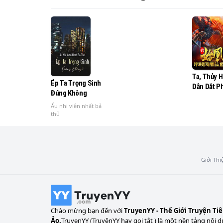
Ta, Thủy 
Ép Ta Trọng Sinh
Dẫn Dắt P
Đúng Không
Hoàng Tộc
Ẩn
Ấu nhi viên nhất bả
thủ
Giới Thi
Chào mừng bạn đến với
TruyenYY - Thế Giới Truyện Ti
Ảo.
TruyenYY (TruyệnYY hay gọi tắt ) là một nền tảng nội d