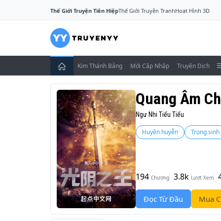
Thế Giới Truyện Tiên Hiệp
Thế Giới Truyện Tranh
Hoạt Hình 3D
Kim Thánh Bảng
Mới Cập Nhập
Truyện Dịch
Quang Âm Ch
Ngư Nhi Tiểu Tiểu
Huyền huyễn
Trọng sinh
194
3.8k
Chương
Lượt Xem
Đọc Từ Đầu
Mua C