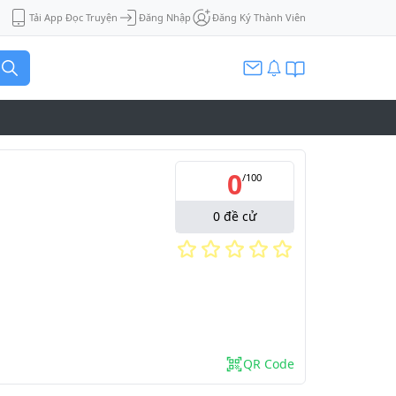
Tải App Đọc Truyện
Đăng Nhập
Đăng Ký Thành Viên
0
/
100
0
đề cử
QR Code