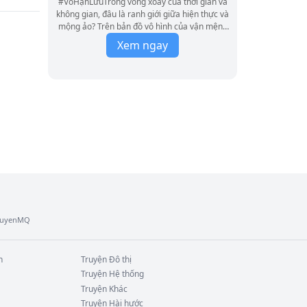
#VôHạnLưuTrong vòng xoáy của thời gian và
không gian, đâu là ranh giới giữa hiện thực và
mộng ảo? Trên bản đồ vô hình của vận mệnh
và sự chọn lựa, ai có thể chạm đến sự phi
Xem ngay
phàm? Ta bước ra từ bóng tối của bí ẩn, nhìn
thế giới qua lăng kính mới: Kỹ thuật số, công
nghệ nano, trí tuệ nhân tạo; phép thuật, lời
tiên tri, huyền bí, bùa chú...Bình minh vẫn ló
dạng như xưa, bí ẩn vẫn vẹn nguyên sau màn
đêm.Một siêu phẩm vô hạn lưu và đấu trí,
thiên hướng kinh dị.Chúc bạn có những giây
phút vui vẻ khi đọc truyện Thời Gian Chi Chủ
(Bản Dịch)!
TruyenMQ
n
Truyện
Đô thị
Truyện
Hệ thống
Truyện
Khác
Truyện
Hài hước