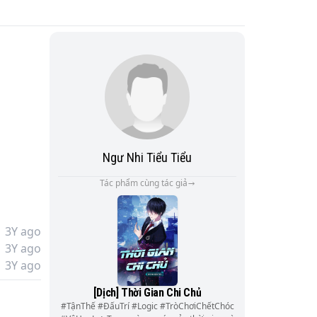
Ngư Nhi Tiểu Tiểu
Tác phẩm cùng tác giả
3Y ago
3Y ago
3Y ago
[Dịch] Thời Gian Chi Chủ
#TậnThế #ĐấuTrí #Logic #TròChơiChếtChóc