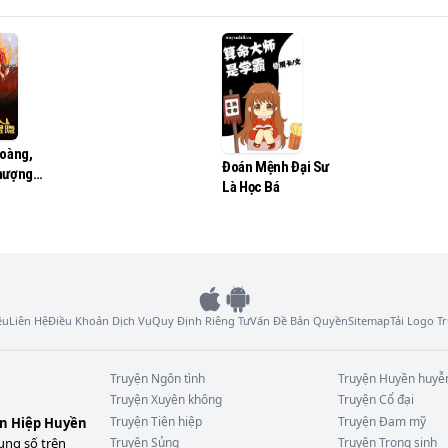
Hoàng,
Đoán Mệnh Đại Sư
hượng
Là Học Bá
 Thoái
ệu
Liên Hệ
Điều Khoản Dịch Vụ
Quy Định Riêng Tư
Vấn Đề Bản Quyền
Sitemap
Tải Logo 
Truyện
Ngôn tình
Truyện
Huyền huyễ
Truyện
Xuyên không
Truyện
Cổ đại
Truyện
Tiên hiệp
Truyện
Đam mỹ
ên Hiệp Huyền
ung số trên
Truyện
Sủng
Truyện
Trọng sinh