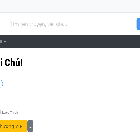
i Chủ!
4
Lượt Thích
hương VIP