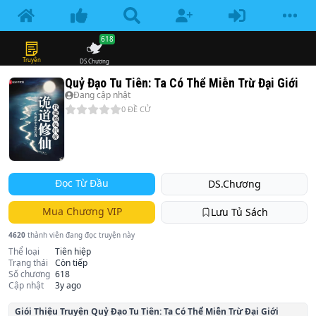
618
Truyện
DS.Chương
Quỷ Đạo Tu Tiên: Ta Có Thể Miễn Trừ Đại Giới
Đang cập nhật
0
ĐỀ CỬ
Đọc Từ Đầu
DS.Chương
Mua Chương VIP
Lưu Tủ Sách
4620
thành viên đang đọc truyện này
Thể loại
Tiên hiệp
Trạng thái
Còn tiếp
Số chương
618
Cập nhật
3y ago
Giói Thiệu Truyện
Quỷ Đạo Tu Tiên: Ta Có Thể Miễn Trừ Đại Giới