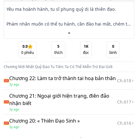
Yêu ma hoành hành, tu sĩ phụng quỷ dị là thiên đạo.

Phàm nhân muốn có thể tu hành, cần đào hai mắt, chém tứ 
chi, đoạn tuệ căn. . .

Xuyên qua mà đến Nhậm Thanh phát hiện tự mình bằng 
0.0
5
1K
0
0
phiếu
thích
đọc
bình
vào thần thông, có thể miễn trừ tu hành đại giới.

Chương Mới Nhất
Quỷ Đạo Tu Tiên: Ta Có Thể Miễn Trừ Đại Giới
【 Vô Mục Pháp 】: Thông qua nuốt mắt, luyện tới đại 
thành toàn thân các nơi mọc ra một trăm linh sáu con tiên 
Chương 22: Làm ta trở thành tai hoạ bản thân
Ch.
618
nhãn.

3y ago
Chương 21: Ngoại giới hiện trạng, điên đảo
【 Độc Cốt Công 】: Đem tự thân xương cốt ngâm tại độc 
Ch.
617
nhận biết
thủy bên trong ba mươi sáu ngày, một lần nữa cắm vào thể 
3y ago
nội, luyện tới đại thành trăm dặm không có một ngọn cỏ.

Chương 20: « Thiên Đạo Sinh »
Ch.
616
【 Tử Nhân Kinh 】: Dùng đinh tán phong kín huyệt Lao 
3y ago
Cung, huyệt Dũng Tuyền, Thần Môn huyệt, Ấn Đường 