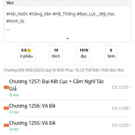
Yêu!
#Hài_Hước #Sảng_Văn #Hệ_Thống #Bạo_Lực__Mỹ_Học 
#Kinh_Dị

Văn Án 1:

Âm khí bạo phát, yêu ma quỷ quái khôi phục, từng tòa cấm 
0.0
19
191K
0
0
phiếu
thích
đọc
bình
khu khủng bố sừng sững gi
Chương Mới Nhất
[Dịch] Quỷ Dị Khôi Phục: Ta Có Thể Biến Thân Đại Yêu!
Chương 1257: Đại Kết Cục + Cảm Nghĩ Tác
Ch.
1257
Giả
2y ago
Chương 1256: Vô Đề
Ch.
1256
2y ago
Chương 1255: Vô Đề
Ch.
1255
2y ago