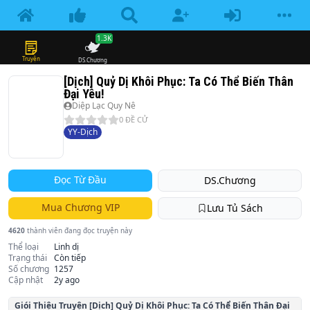
1.3K
Truyện
DS.Chương
[Dịch] Quỷ Dị Khôi Phục: Ta Có Thể Biến Thân
Đại Yêu!
Diệp Lạc Quy Nê
0
ĐỀ CỬ
YY-Dịch
Đọc Từ Đầu
DS.Chương
Mua Chương VIP
Lưu Tủ Sách
4620
thành viên đang đọc truyện này
Thể loại
Linh dị
Trạng thái
Còn tiếp
Số chương
1257
Cập nhật
2y ago
Giói Thiệu Truyện
[Dịch] Quỷ Dị Khôi Phục: Ta Có Thể Biến Thân Đại