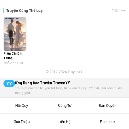
cấm kỵ. Thực tế,

không ai trên thế giới hoàn toàn giống nhau, dù là những 
Truyện Cùng Thể Loại
Thêm
người sinh đôi. Thế nhưng nếu thật sự gặp được một 
người giống y như mình

thì sẽ có chuyện gì xảy ra?
Phồn Chi Chi
Trung
Hoà Ánh Giai
© 2012-2024 TruyenYY.
YY
Ứng Dụng Đọc Truyện
TruyenYY
Trải nghiệm đọc truyện tốt hơn, tiết kiệm dung lượng 4G, tải nhanh khi
mạng yếu.
Nội Quy
Riêng Tư
Bản Quyền
Giới Thiệu
Liên Hệ
Facebook