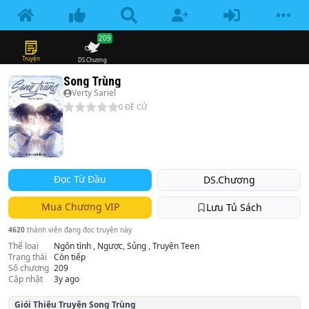
209
Truyện
DS.Chương
Song Trùng
Verty Sariel
0
ĐỀ CỬ
Đọc Từ Đầu
DS.Chương
Mua Chương VIP
Lưu Tủ Sách
4620
thành viên đang đọc truyện này
Thể loại
Ngôn tình , Ngược, Sủng , Truyện Teen
Trạng thái
Còn tiếp
Số chương
209
Cập nhật
3y ago
Giói Thiệu Truyện
Song Trùng