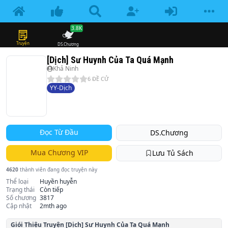
3.8K
Truyện
DS.Chương
[Dịch] Sư Huynh Của Ta Quá Mạnh
Khả Ninh
6
ĐỀ CỬ
YY-Dịch
Đọc Từ Đầu
DS.Chương
Mua Chương VIP
Lưu Tủ Sách
4620
thành viên đang đọc truyện này
Thể loại
Huyền huyễn
Trạng thái
Còn tiếp
Số chương
3817
Cập nhật
2mth ago
Giói Thiệu Truyện
[Dịch] Sư Huynh Của Ta Quá Mạnh