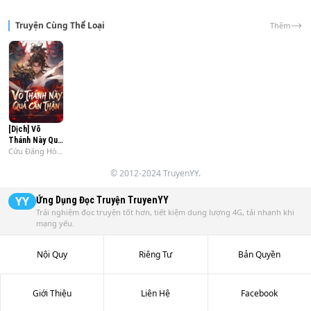
hước, #Main bá
Truyện Cùng Thể Loại
Thêm
[Dịch] Võ
Thánh Này Quá
Cửu Đăng Hòa
Cẩn Thận
Thiện
© 2012-2024 TruyenYY.
YY
Ứng Dụng Đọc Truyện
TruyenYY
Trải nghiệm đọc truyện tốt hơn, tiết kiệm dung lượng 4G, tải nhanh khi
mạng yếu.
Nội Quy
Riêng Tư
Bản Quyền
Giới Thiệu
Liên Hệ
Facebook