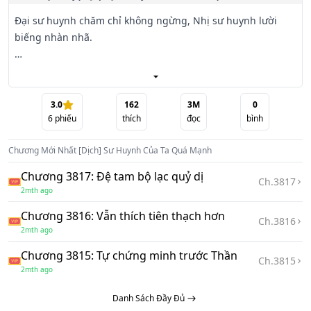
Đại sư huynh chăm chỉ không ngừng, Nhị sư huynh lười 
biếng nhàn nhã.

Đại sư huynh được gọi là thiên tài còn Nhị sư huynh bị xem 
là sỉ nhục của môn phái.

3.0
162
3M
0
6
phiếu
thích
đọc
bình
Mãi đến một ngày, tiểu sư muội phát hiện Nhị sư huynh 
cũng rất mạnh

Chương Mới Nhất
[Dịch] Sư Huynh Của Ta Quá Mạnh
(Giới thiệu vắn tắt không khái quát được hết, mời nhảy hố 
Chương 3817: Đệ tam bộ lạc quỷ dị
Ch.
3817
đọc truyện)

2mth ago
Chương 3816: Vẫn thích tiên thạch hơn
Chống chỉ định khi ăn cơm uống nước.

Ch.
3816
2mth ago
Không thích cũng xin tôn trọng công sức của dịch giả, 
Chương 3815: Tự chứng minh trước Thần
Ch.
3815
không yêu cũng đừng nói lời cay đắng.

2mth ago
Danh Sách Đầy Đủ
#Tiên hiệp, #Huyền huyễn, #Main giả heo ăn thịt hổ, #Hài 