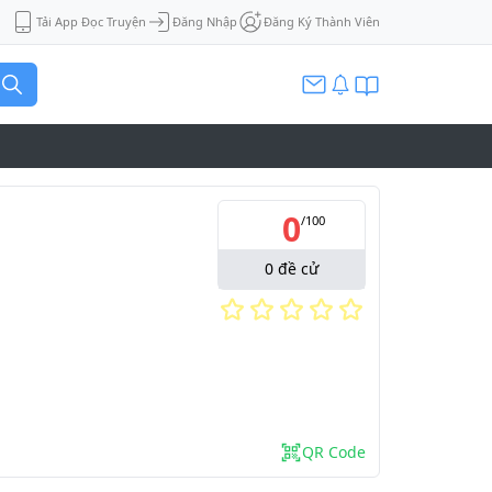
Tải App Đọc Truyện
Đăng Nhập
Đăng Ký Thành Viên
0
/
100
0
đề cử
QR Code