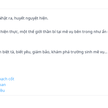
ật ra, huyết nguyệt hiện.

h hiện thực, một thế giới thần bí tại mê vụ bên trong như ẩn
 biệt tà, biết yêu, giám bảo, khám phá trường sinh mê vụ...

bạch cốt
oan
Yêu