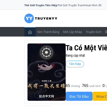
Thế Giới Truyện Tiên Hiệp
Thế Giới Truyện Tranh
Hoạt Hình 3D
Kim Thánh Bảng
Mới Cập Nhập
Truyện Dịch
Ta Có Một Vi
Đang cập nhật
Tiên hiệp
65
765
0
Chương
Lượt Xem
L
Đọc Từ Đầu
Mua C