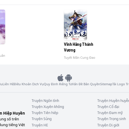
Vĩnh Hằng Thánh
Vương
uân
Tuyết Mãn Cung Đao
ệu
Liên Hệ
Điều Khoản Dịch Vụ
Quy Định Riêng Tư
Vấn Đề Bản Quyền
Sitemap
Tải Logo 
Truyện
Ngôn tình
Truyện
Huyền huyễ
Truyện
Xuyên không
Truyện
Cổ đại
Truyện
Tiên hiệp
Truyện
Đam mỹ
ên Hiệp Huyền
ung số trên
Truyện
Sủng
Truyện
Trọng sinh
dung tiếng Việt
Truyện
HE
Truyện
Dị giới