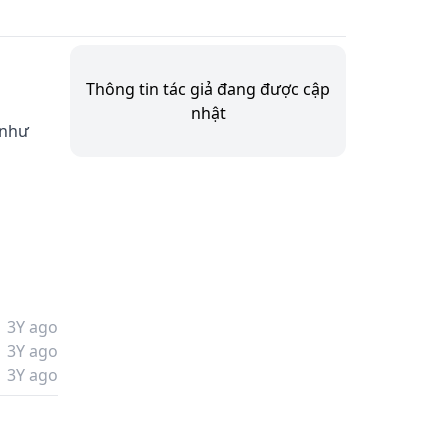
Thông tin tác giả đang được cập
nhật
 như 
3Y ago
3Y ago
3Y ago