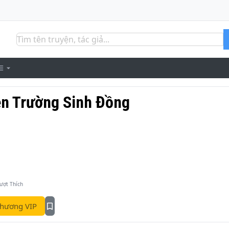
ên Trường Sinh Đồng
ượt Thích
hương VIP