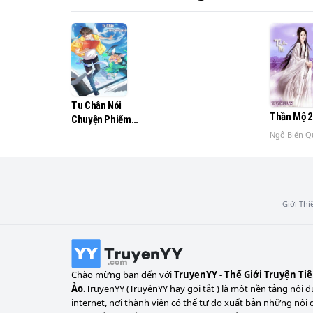
Tu Chân Nói
Thần Mộ 2
Chuyện Phiếm
Quần
Ngô Biển Q
Giới Thi
Chào mừng bạn đến với
TruyenYY - Thế Giới Truyện Ti
Ảo.
TruyenYY (TruyệnYY hay gọi tắt ) là một nền tảng nội d
internet, nơi thành viên có thể tự do xuất bản những nội 