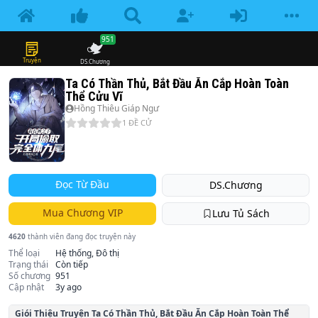
951
Truyện
DS.Chương
Ta Có Thần Thủ, Bắt Đầu Ăn Cắp Hoàn Toàn
Thể Cửu Vĩ
Hồng Thiêu Giáp Ngư
1
ĐỀ CỬ
Đọc Từ Đầu
DS.Chương
Mua Chương VIP
Lưu Tủ Sách
4620
thành viên đang đọc truyện này
Thể loại
Hệ thống, Đô thị
Trạng thái
Còn tiếp
Số chương
951
Cập nhật
3y ago
Giói Thiệu Truyện
Ta Có Thần Thủ, Bắt Đầu Ăn Cắp Hoàn Toàn Thể