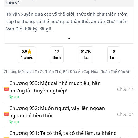
Cửu Vĩ
Tô Vân xuyên qua cao võ thế giới, thức tỉnh chư thiên trộm 
cắp hệ thống, có thể ngưng tụ thần thủ, ăn cắp Chư Thiên 
Vạn Giới bất kỳ vật gì!

【 thần thủ mở trộm! 】

5.0
17
61.7K
0
1
phiếu
thích
đọc
bình
【 đinh, thành công ăn cắp hoàn toàn thể Cửu Vĩ! 】

Chương Mới Nhất
Ta Có Thần Thủ, Bắt Đầu Ăn Cắp Hoàn Toàn Thể Cửu Vĩ
【 Naruto: Kurama, ngươi hôm nay tại sao không nói 
chuyện, oa kháo. . . Ta hồ đâu! 】

Chương 953: Một cái nhỏ mục tiêu, hắn
Ch.
951
nhưng là chuyên nghiệp!
【 đinh, thành công ăn cắp Đế Viêm! 】

3y ago
Chương 952: Muốn người, vậy liền ngoan
【 Tiêu Hỏa Hỏa: Xong con bê, ta cái này Viêm Đế muốn 
Ch.
950
ngoãn bỏ tiền thôi
nghỉ việc! 】

3y ago
Tô Vân: Một ngày mới lại bắt đầu, đi tìm cái nào tiểu khả ái 
Chương 951: Ta có thể, ta có thể làm, ta kháng