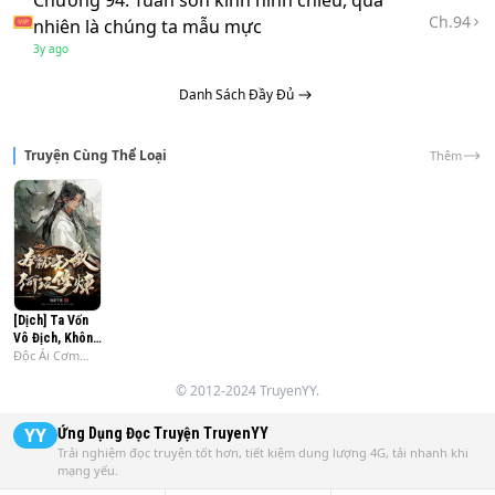
Chương 94: Tuần sơn kính hình chiếu, quả
Ch.
94
nhiên là chúng ta mẫu mực
3y ago
Danh Sách Đầy Đủ
Truyện Cùng Thể Loại
Thêm
[Dịch] Ta Vốn
Vô Địch, Không
Độc Ái Cơm
Cần Tu Luyện
Khô
© 2012-2024 TruyenYY.
YY
Ứng Dụng Đọc Truyện
TruyenYY
Trải nghiệm đọc truyện tốt hơn, tiết kiệm dung lượng 4G, tải nhanh khi
mạng yếu.