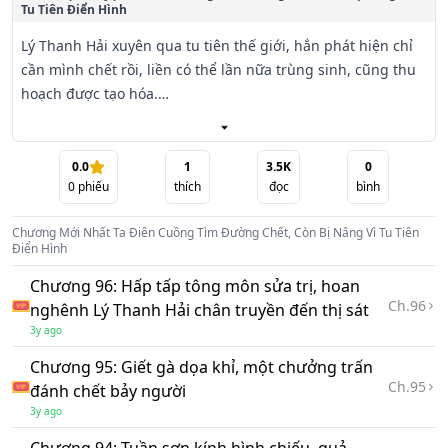
Tu Tiên Điển Hình
Lý Thanh Hải xuyên qua tu tiên thế giới, hắn phát hiện chỉ 
cần mình chết rồi, liền có thể lần nữa trùng sinh, cũng thu 
hoạch được tạo hóa.

Thế là, Lý Thanh Hải bắt đầu hắn tìm đường chết thao tác.

0.0
1
3.5K
0
0
phiếu
thích
đọc
bình
Đối mặt tông môn nội môn đệ tử khi nam phách nữ, ngoại 
môn đệ tử khúm núm thời điểm, Lý Thanh Hải đứng ra lớn 
Chương Mới Nhất
Ta Điên Cuồng Tìm Đường Chết, Còn Bị Nâng Vì Tu Tiên
tiếng quát lớn.

Điển Hình
Chương 96: Hấp tấp tông môn sửa trị, hoan
Đối mặt tông môn trưởng lão làm mưa làm gió, các đệ tử 
Ch.
96
nghênh Lý Thanh Hải chân truyền đến thị sát
cấm như ve mùa đông thời điểm, Lý Thanh Hải đứng ra 
3y ago
chửi ầm lên.

Chương 95: Giết gà dọa khỉ, một chưởng trấn
Bất tri bất giác, toàn bộ Tu Tiên Giới đều đối Lý Thanh Hải 
Ch.
95
đánh chết bảy người
tâm phục khẩu phục.

3y ago