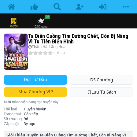
96
Truyện
DS.Chương
Ta Điên Cuồng Tìm Đường Chết, Còn Bị Nâng
Vì Tu Tiên Điển Hình
Thâm Hải Lãng Hoa
0
ĐỀ CỬ
Đọc Từ Đầu
DS.Chương
Mua Chương VIP
Lưu Tủ Sách
4620
thành viên đang đọc truyện này
Thể loại
Huyền huyễn
Trạng thái
Còn tiếp
Số chương
96
Cập nhật
3y ago
Giói Thiệu Truyện
Ta Điên Cuồng Tìm Đường Chết, Còn Bị Nâng Vì