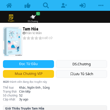
52
Truyện
DS.Chương
Tam Hỏa
Trần Vị Mãn
0
ĐỀ CỬ
Đọc Từ Đầu
DS.Chương
Mua Chương VIP
Lưu Tủ Sách
4620
thành viên đang đọc truyện này
Thể loại
Khác, Ngôn tình , Sủng
Trạng thái
Còn tiếp
Số chương
52
Cập nhật
3y ago
Giói Thiệu Truyện
Tam Hỏa