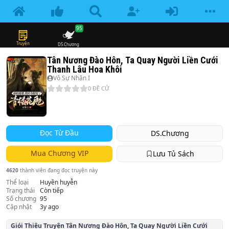
95
Truyện
DS.Chương
Tân Nương Đào Hôn, Ta Quay Người Liền Cưới
Thanh Lâu Hoa Khôi
Vô Sự Nhân I
0
ĐỀ CỬ
Đọc Từ Đầu
DS.Chương
Mua Chương VIP
Lưu Tủ Sách
4620
thành viên đang đọc truyện này
Thể loại
Huyền huyễn
Trạng thái
Còn tiếp
Số chương
95
Cập nhật
3y ago
Giói Thiệu Truyện
Tân Nương Đào Hôn, Ta Quay Người Liền Cưới