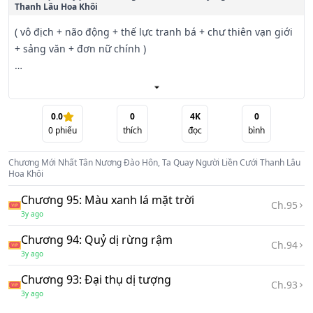
Thanh Lâu Hoa Khôi
( vô địch + não động + thế lực tranh bá + chư thiên vạn giới 
+ sảng văn + đơn nữ chính )

Giai đoạn trước nam chính bởi vì không hiểu rõ hệ thống 
tình huống, sẽ vì nghiên cứu hệ thống lược cẩu mấy 
chương, đằng sau sướng rên!

0.0
0
4K
0
0
phiếu
thích
đọc
bình
Đại hôn ngày đó, tân nương đào hôn!

Chương Mới Nhất
Tân Nương Đào Hôn, Ta Quay Người Liền Cưới Thanh Lâu
Hoa Khôi
Triệu Diễm nhận nhục nhã sau thức tỉnh thức tỉnh vận 
Chương 95: Màu xanh lá mặt trời
mệnh lựa chọn hệ thống!

Ch.
95
3y ago
( đối mặt Hoàn Nhan phu nhân nhục nhã, ngài có thể tiến 
Chương 94: Quỷ dị rừng rậm
Ch.
94
hành như sau lựa chọn: )

3y ago
Chương 93: Đại thụ dị tượng
( cẩu nói : Nén giận, dẹp đường hồi phủ. Ban thưởng: Một 
Ch.
93
3y ago
ngàn năm Chân Vũ giới tu vi )
