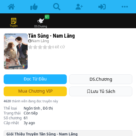
61
Truyện
DS.Chương
Tân Sủng - Nam Lăng
Nam Lăng
0
ĐỀ CỬ
Đọc Từ Đầu
DS.Chương
Mua Chương VIP
Lưu Tủ Sách
4620
thành viên đang đọc truyện này
Thể loại
Ngôn tình , Đô thị
Trạng thái
Còn tiếp
Số chương
61
Cập nhật
3y ago
Giói Thiệu Truyện
Tân Sủng - Nam Lăng