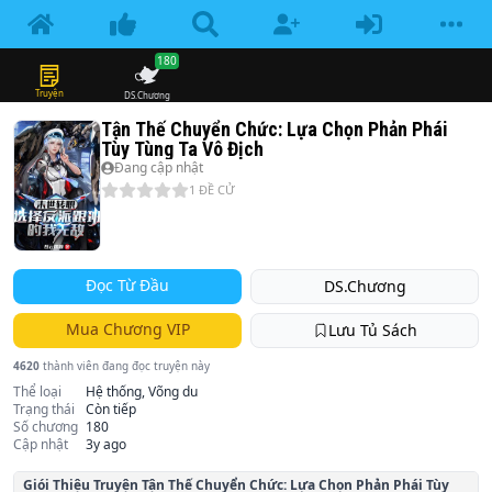
180
Truyện
DS.Chương
Tận Thế Chuyển Chức: Lựa Chọn Phản Phái
Tùy Tùng Ta Vô Địch
Đang cập nhật
1
ĐỀ CỬ
Đọc Từ Đầu
DS.Chương
Mua Chương VIP
Lưu Tủ Sách
4620
thành viên đang đọc truyện này
Thể loại
Hệ thống, Võng du
Trạng thái
Còn tiếp
Số chương
180
Cập nhật
3y ago
Giói Thiệu Truyện
Tận Thế Chuyển Chức: Lựa Chọn Phản Phái Tùy