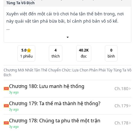
Tùng Ta Vô Địch
Xuyên việt đến một cái trò chơi hóa tận thế bên trong, nơi 
này quái vật tàn phá bừa bãi, bí cảnh phó bản vô số kể.

Vương Đông nhịn không được chửi bậy: "Vì cái gì người 
khác xuyên việt, không là nhân vật chính cũng là phản 
phái, mà ta chỉ có thể làm một cái không quan trọng gì 
5.0
4
40.2K
0
1
phiếu
thích
đọc
bình
người? ?"

Chương Mới Nhất
Tận Thế Chuyển Chức: Lựa Chọn Phản Phái Tùy Tùng Ta Vô
Vốn là đối với mình xuyên việt thân phận rất không hài 
Địch
lòng Vương Đông rất nhanh liền phát hiện, làm phản phái 
Chương 180: Lưu manh hệ thống
tùy tùng ỷ thế hiếp người cảm giác coi như không tệ.

Ch.
180
3y ago
Cơm có người cho ăn, quần áo có người giặt, thăng cấp 
Chương 179: Ta thế mà thành hệ thống?
Ch.
179
cũng đều có chuyên nghiệp Tank giúp đỡ dụ quái, thì liền 
3y ago
nhân vật chính tìm tới cửa đều có phản phái nhóm trước 
Chương 178: Chúng ta phu thê một trận
giúp đỡ đỉnh lấy?

Ch.
178
3y ago