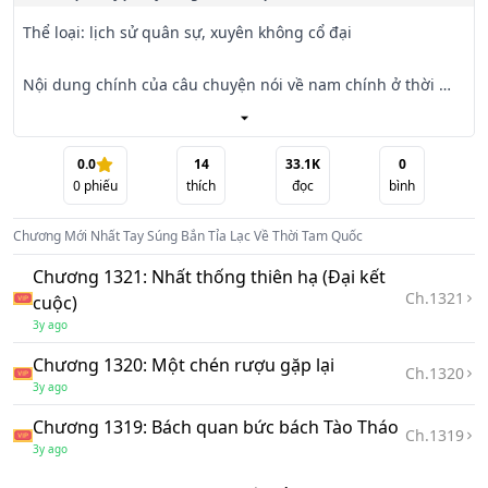
Thể loại: lịch sử quân sự, xuyên không cổ đại

Nội dung chính của câu chuyện nói về nam chính ở thời 
hiện đại là một tay bắn tỉa thiện xạ nhưng chẳng may trong 
một lần đang làm

nhiệm vụ đột nhiên xuất hiện một cơn lốc xoáy hút anh vào.

0.0
14
33.1K
0
0
phiếu
thích
đọc
bình
Không ngờ lại đưa anh vượt thời gian trờ về triều đại của 
Chương Mới Nhất
Tay Súng Bắn Tỉa Lạc Về Thời Tam Quốc
Tam Quốc đang giai đoạn phân chia lãnh thổ. Liệu anh sẽ 
đầu quân dưới

Chương 1321: Nhất thống thiên hạ (Đại kết
trước của phe nào là Tào Tháo, Lưu Bị hay Đông Ngô. Anh 
Ch.
1321
cuộc)
ta đã trãi qua cuộc sống ở đây như thế nào? Liệu anh có 
3y ago
được trở về lại

Chương 1320: Một chén rượu gặp lại
tương lai?

Ch.
1320
3y ago
P.s: Truyện có nội dung chữ trong ảnh, cân nhắc trước khi 
Chương 1319: Bách quan bức bách Tào Tháo
Ch.
1319
đọc.
3y ago