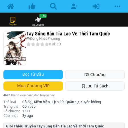
1.3K
Truyện
DS.Chương
Tay Súng Bắn Tỉa Lạc Về Thời Tam Quốc
Đông Nhất Phương
0
ĐỀ CỬ
Đọc Từ Đầu
DS.Chương
Mua Chương VIP
Lưu Tủ Sách
4620
thành viên đang đọc truyện này
Thể loại
Cổ đại, Kiếm hiệp , Lịch Sử, Quân sự, Xuyên không
Trạng thái
Còn tiếp
Số chương
1321
Cập nhật
3y ago
Giói Thiệu Truyện
Tay Súng Bắn Tỉa Lạc Về Thời Tam Quốc