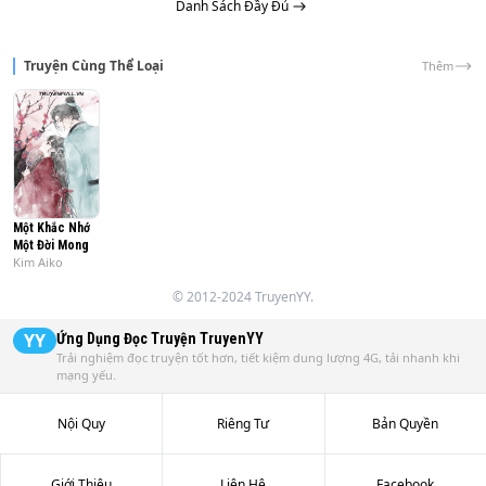
Danh Sách Đầy Đủ
Truyện Cùng Thể Loại
Thêm
Một Khắc Nhớ
Một Đời Mong
Kim Aiko
© 2012-2024 TruyenYY.
YY
Ứng Dụng Đọc Truyện
TruyenYY
Trải nghiệm đọc truyện tốt hơn, tiết kiệm dung lượng 4G, tải nhanh khi
mạng yếu.
Nội Quy
Riêng Tư
Bản Quyền
Giới Thiệu
Liên Hệ
Facebook