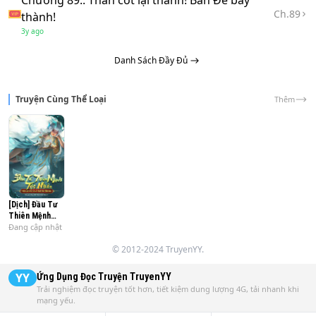
Chương 89:: Thần cốt lại thành! Bán Đế bảy
Ch.
89
thành!
Lâm Thù liền vô địch!

3y ago
Danh Sách Đầy Đủ
Truyện Cùng Thể Loại
Thêm
[Dịch] Đầu Tư
Thiên Mệnh
Đang cập nhật
Tộc Nhân,
Thực Lực Của
© 2012-2024 TruyenYY.
Ta Là Toàn
Tộc Tổng Hòa
YY
Ứng Dụng Đọc Truyện
TruyenYY
Trải nghiệm đọc truyện tốt hơn, tiết kiệm dung lượng 4G, tải nhanh khi
mạng yếu.