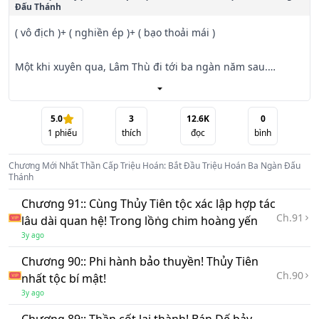
Đấu Thánh
( vô địch )+ ( nghiền ép )+ ( bạo thoải mái )

Một khi xuyên qua, Lâm Thù đi tới ba ngàn năm sau.

Lúc này Lam Tinh, đấu khí khôi phục đã ba ngàn năm, tinh 
cầu vượt ngang ngàn vạn dặm.

5.0
3
12.6K
0
1
phiếu
thích
đọc
bình
Đấu Vương bay lượn Cửu Thiên.

Chương Mới Nhất
Thần Cấp Triệu Hoán: Bắt Đầu Triệu Hoán Ba Ngàn Đấu
Thánh
Đấu Tông chân đạp hư không.

Chương 91:: Cùng Thủy Tiên tộc xác lập hợp tác
Ch.
91
lâu dài quan hệ! Trong lồṅg chim hoàng yến
Đấu Thánh mở Động Thiên.

3y ago
Lâm Thù, khóa lại triệu hoán hệ thống, không ngờ bắt đầu 
Chương 90:: Phi hành bảo thuyền! Thủy Tiên
lại trực tiếp rút ra đến ba ngàn Đấu Thánh.

Ch.
90
nhất tộc bí mật!
3y ago
Đến tận đây.
