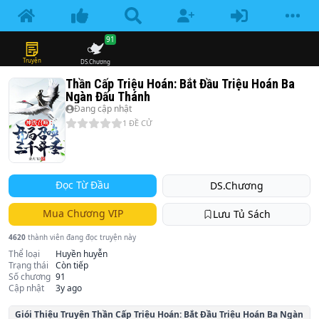
91
Truyện
DS.Chương
Thần Cấp Triệu Hoán: Bắt Đầu Triệu Hoán Ba
Ngàn Đấu Thánh
Đang cập nhật
1
ĐỀ CỬ
Đọc Từ Đầu
DS.Chương
Mua Chương VIP
Lưu Tủ Sách
4620
thành viên đang đọc truyện này
Thể loại
Huyền huyễn
Trạng thái
Còn tiếp
Số chương
91
Cập nhật
3y ago
Giói Thiệu Truyện
Thần Cấp Triệu Hoán: Bắt Đầu Triệu Hoán Ba Ngàn