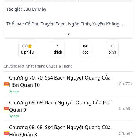
Tác giả: Lưu Ly Mây

Thể loại: Cổ Đại, Truyện Teen, Ngôn Tình, Xuyên Không, 
Huyền huyễn

Giới thiệu:

0.0
1
84
0
0
phiếu
thích
đọc
bình
Ái Linh đã tử vong, nhưng được hồi sinh với một hệ thống 
Chương Mới Nhất
Thăng Chức Hệ Thống
đặc biệt. Từ đó, cô trở thành một "điệp viên" của hệ thống 
và phải hoàn

Chương 70: 70: Ss4 Bạch Nguyệt Quang Của
thành nhiệm vụ mà nó đặt nhiên, hệ thống của cô thường 
Ch.
70
Hôn Quân 10
xuyên khiến cô rơi vào tình huống nguy hiểm. Ái Linh 
3y ago
không thể hiểu tại sao

Chương 69: 69: Bạch Nguyệt Quang Của Hôn
mình lại gặp nhiều rắc rối kể từ khi lấy nó.

Ch.
69
Quân 9
3y ago
Trong khi đó, hệ thống không chịu đảm trách việc xảy ra 
những vấn đề. Nó chỉ biết giải thích rằng tất cả đều là do 
Chương 68: 68: Ss4 Bạch Nguyệt Quang Của
Ch.
68
Ái Linh, chứ

Hôn Quân 8