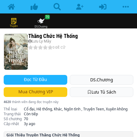
70
Truyện
DS.Chương
Thăng Chức Hệ Thống
Lưu Ly Mây
0
ĐỀ CỬ
Đọc Từ Đầu
DS.Chương
Mua Chương VIP
Lưu Tủ Sách
4620
thành viên đang đọc truyện này
Thể loại
Cổ đại, Hệ thống, Khác, Ngôn tình , Truyện Teen, Xuyên không
Trạng thái
Còn tiếp
Số chương
70
Cập nhật
3y ago
Giói Thiệu Truyện
Thăng Chức Hệ Thống