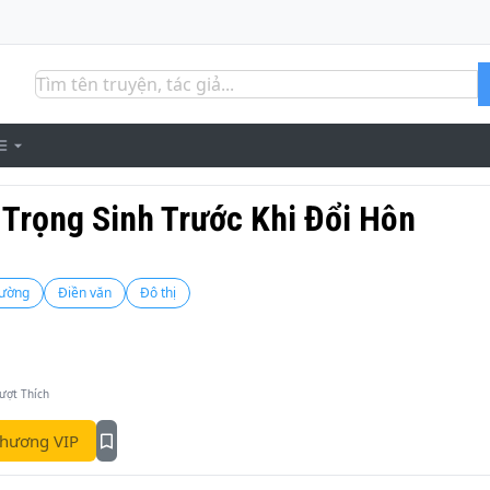
 Trọng Sinh Trước Khi Đổi Hôn
cường
Điền văn
Đô thị
ượt Thích
hương VIP