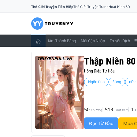
Thế Giới Truyện Tiên Hiệp
Thế Giới Truyện Tranh
Hoạt Hình 3D
Kim Thánh Bảng
Mới Cập Nhập
Truyện Dịch
Thập Niên 80
Hồng Diệp Tự Hỏa
Ngôn tình
Sủng
nữ 
50
513
1
Chương
Lượt Xem
L
Đọc Từ Đầu
Mua C