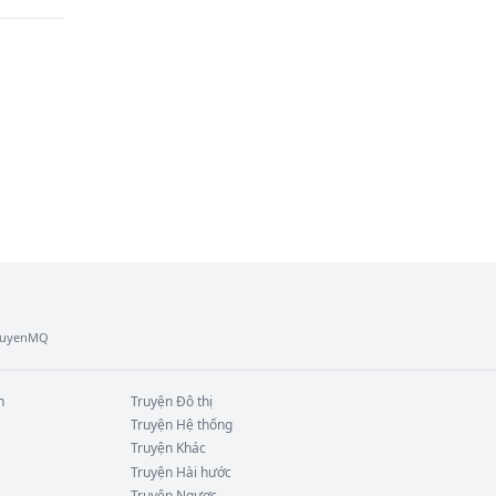
úng 
nh 
TruyenMQ
n
Truyện
Đô thị
Truyện
Hệ thống
Truyện
Khác
Truyện
Hài hước
Truyện
Ngược