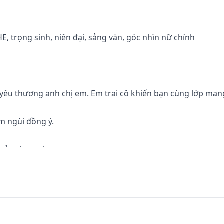
HE, trọng sinh, niên đại, sảng văn, góc nhìn nữ chính

 yêu thương anh chị em. Em trai cô khiến bạn cùng lớp man
m ngùi đồng ý.

của cha mẹ!

 tình của chị ba.

i thoải mái nói rằng: Đàn ông mà, nóng tính chút là chuyện 