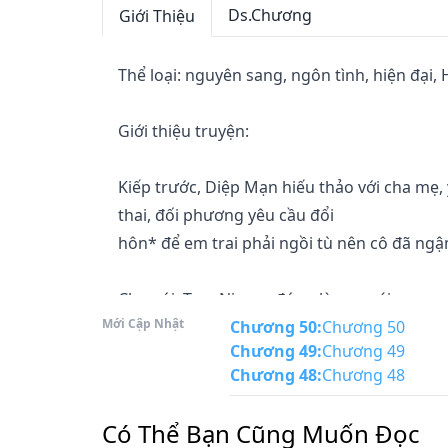
Ds.Chương
Giới Thiệu
Thể loại: nguyên sang, ngôn tình, hiện đại, 
Giới thiệu truyện:

Kiếp trước, Diệp Mạn hiếu thảo với cha mẹ,
thai, đối phương yêu cầu đổi

hôn* để em trai phải ngồi tù nên cô đã ngậ
Cha nói: Tam Ni, con đúng là con gái ngoan 
Mới Cập Nhật
Chương 50
:
Chương 50
Chương 49
:
Chương 49
Em trai nói: Cả đời này em sẽ luôn ghi nhớ ân
Chương 48
:
Chương 48
Nhưng khi cô bị bạo lực gia đình, bọn họ lạ
Có Thể Bạn Cũng Muốn Đọc
thường! Chắc chắn là
