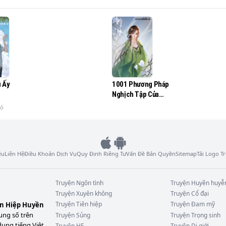
 cậu ta lại đánh con! Ly hôn, không thể được, nhà họ Diệp ch
 cưới một ngày, Diệp Mạn không hề do dự viết một lá thư trì
u Ấy
1001 Phương Pháp
n.

Nghịch Tập Của
Vương Phi Bá Đạo
hỏ
dâu.
ệu
Liên Hệ
Điều Khoản Dịch Vụ
Quy Định Riêng Tư
Vấn Đề Bản Quyền
Sitemap
Tải Logo 
Truyện
Ngôn tình
Truyện
Huyền huyễ
Truyện
Xuyên không
Truyện
Cổ đại
Truyện
Tiên hiệp
Truyện
Đam mỹ
ên Hiệp Huyền
ung số trên
Truyện
Sủng
Truyện
Trọng sinh
dung tiếng Việt
Truyện
HE
Truyện
Dị giới