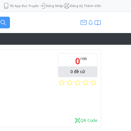
Tải App Đọc Truyện
Đăng Nhập
Đăng Ký Thành Viên
0
/
100
0
đề cử
QR Code