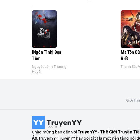
[Ngôn Tình] Đọa
Ma Tôn C
Tiên
Biết
Nguyệt Lệnh Thượng
Thanh Sắc 
Huyền
Giới Thi
Chào mừng bạn đến với
TruyenYY - Thế Giới Truyện Ti
Ảo.
TruyenYY (TruyệnYY hay gọi tắt ) là một nền tảng nội d