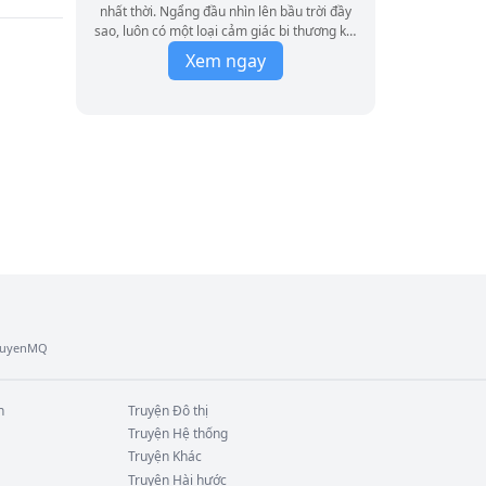
nhất thời. Ngẩng đầu nhìn lên bầu trời đầy
sao, luôn có một loại cảm giác bi thương kết
cục không định, ngàn năm sau ta và ngươi sẽ
Xem ngay
ở nơi nào? Đất nước, ánh lửa của nền văn
minh và trái đất chỉ là một hạt bụi trong thâm
không. Một khoảnh khắc trên bầu trời đầy
sao, một ngàn năm trên thế giới. Tiếng hót
của côn trùng chỉ có trong mùa thu, ta và
ngươi đều đang tranh đấu để vượt qua. Rốt
cục ở phía cuối thâm không có gì?
TruyenMQ
n
Truyện
Đô thị
Truyện
Hệ thống
Truyện
Khác
Truyện
Hài hước