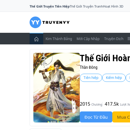
Thế Giới Truyện Tiên Hiệp
Thế Giới Truyện Tranh
Hoạt Hình 3D
Kim Thánh Bảng
Mới Cập Nhập
Truyện Dịch
Thế Giới Hoà
Thần Đông
Tiên hiệp
Kiếm hiệp
2015
417.5k
Chương
Lượt 
Đọc Từ Đầu
Mua C