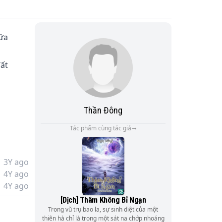
ữa 
ất 
Thần Đông
Tác phẩm cùng tác giả
3Y ago
4Y ago
4Y ago
[Dịch] Thâm Không Bỉ Ngạn
Trong vũ trụ bao la, sự sinh diệt của một
thiên hà chỉ là trong một sát na chớp nhoáng