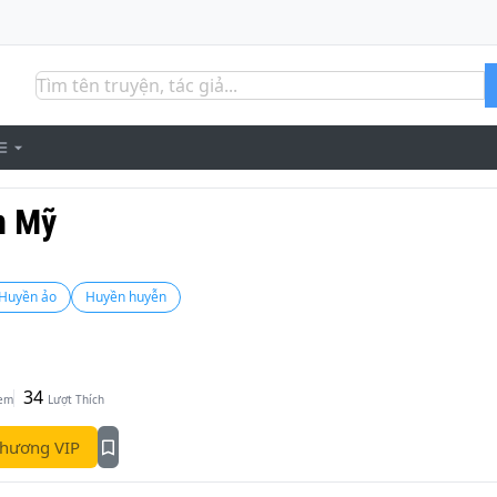
n Mỹ
Huyền ảo
Huyền huyễn
34
Xem
Lượt Thích
hương VIP