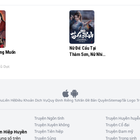
Nữ Đế: Cẩu Tại
ũng Muốn
Thâm Sơn, Nữ Nhi
Đem Ta Thổi Thành
Thần
Vũ Dực
ệu
Liên Hệ
Điều Khoản Dịch Vụ
Quy Định Riêng Tư
Vấn Đề Bản Quyền
Sitemap
Tải Logo 
Truyện
Ngôn tình
Truyện
Huyền huyễ
Truyện
Xuyên không
Truyện
Cổ đại
Truyện
Tiên hiệp
Truyện
Đam mỹ
ên Hiệp Huyền
ung số trên
Truyện
Sủng
Truyện
Trọng sinh