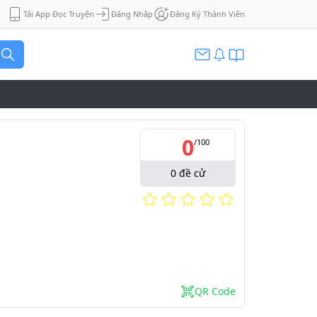
Tải App Đọc Truyện
Đăng Nhập
Đăng Ký Thành Viên
0
/
100
0
đề cử
QR Code