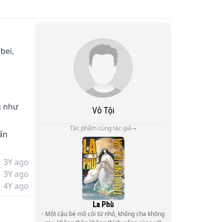
bei, 
g như 
Vô Tội
Tác phẩm cùng tác giả
ấn 
3Y ago
3Y ago
4Y ago
La Phù
- Một cậu bé mồ côi từ nhỏ, không cha không