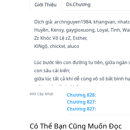
Ds.Chương
Giới Thiệu
Dịch giả: archnguyen1984, khangvan, nhatc
Huyền, Kensy, gaygioxuong, Loyal, Tình, Wa
Zz Khóc Vô Lệ zZ, Esther,

KìNgộ, chickel, aluco

Lúc bước lên con đường tu tiên, giữa ngàn v
con sâu cái kiến;

giữa lúc tất cả khi dễ cùng vô số bất bình 
mà tranh giành, không sợ

Mới Cập Nhật
sinh tử?!
Chương 828
:
Chương 827
:
Chương 827
:
Có Thể Bạn Cũng Muốn Đọc