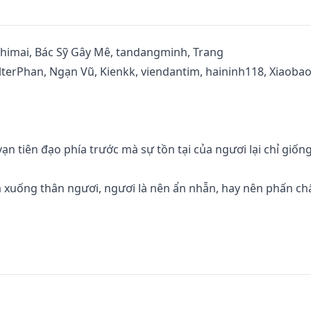
himai, Bác Sỹ Gây Mê, tandangminh, Trang

lterPhan, Ngạn Vũ, Kienkk, viendantim, haininh118, Xiaobao
ạn tiên đạo phía trước mà sự tồn tại của ngươi lại chỉ giốn
hạ xuống thân ngươi, ngươi là nên ẩn nhẫn, hay nên phấn ch