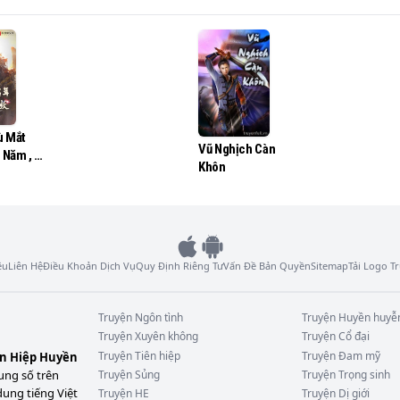
ù Mắt
Vũ Nghịch Càn
Năm , Đệ
Khôn
Đều Là
ệu
Liên Hệ
Điều Khoản Dịch Vụ
Quy Định Riêng Tư
Vấn Đề Bản Quyền
Sitemap
Tải Logo 
Truyện
Ngôn tình
Truyện
Huyền huyễ
Truyện
Xuyên không
Truyện
Cổ đại
Truyện
Tiên hiệp
Truyện
Đam mỹ
ên Hiệp Huyền
ung số trên
Truyện
Sủng
Truyện
Trọng sinh
dung tiếng Việt
Truyện
HE
Truyện
Dị giới