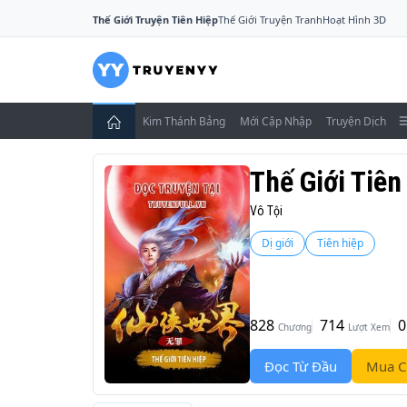
Thế Giới Truyện Tiên Hiệp
Thế Giới Truyện Tranh
Hoạt Hình 3D
Kim Thánh Bảng
Mới Cập Nhập
Truyện Dịch
Thế Giới Tiên
Vô Tội
Dị giới
Tiên hiệp
828
714
0
Chương
Lượt Xem
Đọc Từ Đầu
Mua C