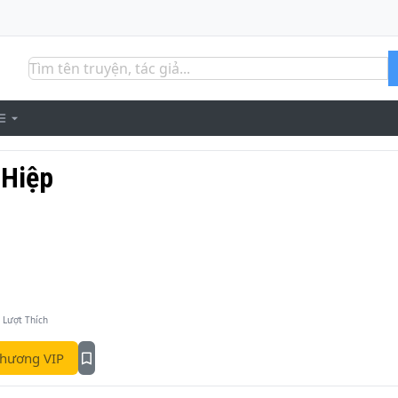
 Hiệp
Lượt Thích
hương VIP