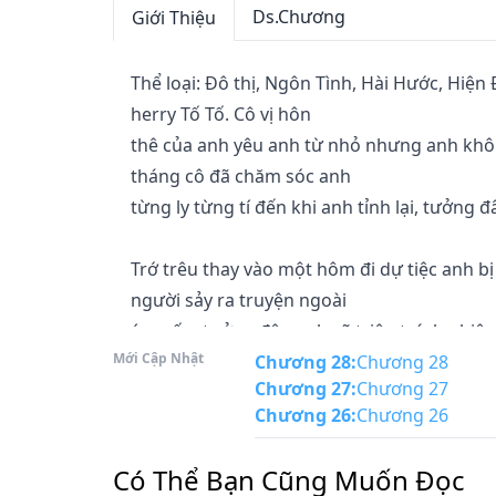
Ds.Chương
Giới Thiệu
Thể loại: Đô thị, Ngôn Tình, Hài Hước, Hiện
herry Tố Tố. Cô vị hôn

thê của anh yêu anh từ nhỏ nhưng anh không
tháng cô đã chăm sóc anh

từng ly từng tí đến khi anh tỉnh lại, tưởng
Trớ trêu thay vào một hôm đi dự tiệc anh bị
người sảy ra truyện ngoài

ý muốn, tưởng đâu anh sẽ triệu trách nhiệm
Mới Cập Nhật
Chương 28
:
Chương 28
Chương 27
:
Chương 27
Cô tưởng leo lên giường với tôi rồi tôi sẽ c
Chương 26
:
Chương 26
Không biết cô si nghĩ gì khi về nhà cô năng
Có Thể Bạn Cũng Muốn Đọc