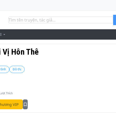
i Vị Hôn Thê
tình
Đô thị
Lượt Thích
hương VIP