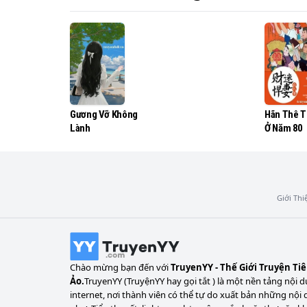
Mọi diễn biến sẽ như thế nào khi cô quay lại
Gương Vỡ Không
Hãn Thê T
Lành
Ở Năm 80
Giới Thi
Chào mừng bạn đến với
TruyenYY - Thế Giới Truyện Ti
Ảo.
TruyenYY (TruyệnYY hay gọi tắt ) là một nền tảng nội d
internet, nơi thành viên có thể tự do xuất bản những nội 