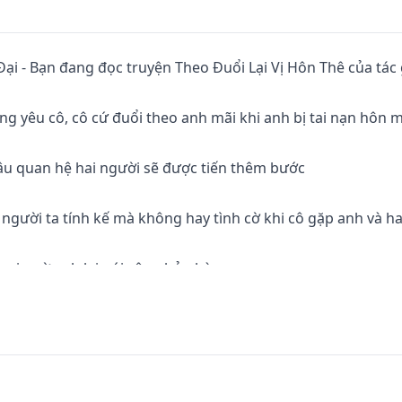
 Đại - Bạn đang đọc truyện Theo Đuổi Lại Vị Hôn Thê của tác 
 yêu cô, cô cứ đuổi theo anh mãi khi anh bị tai nạn hôn m
 đâu quan hệ hai người sẽ được tiến thêm bước

 người ta tính kế mà không hay tình cờ khi cô gặp anh và ha
 ai ngờ anh lại nói câu phủ phàng

ưới cô à. đừng mơ tôi sẽ hủy bỏ hôn ước

 nỉ ba mẹ hủy hôn ước trước anh và quyết định du học
