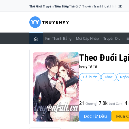
Thế Giới Truyện Tiên Hiệp
Thế Giới Truyện Tranh
Hoạt Hình 3D
Kim Thánh Bảng
Mới Cập Nhập
Truyện Dịch
Theo Đuổi Lạ
herry Tố Tố
Hài hước
Khác
Ngôn 
21
7.8k
4
Chương
Lượt Xem
Đọc Từ Đầu
Mua C