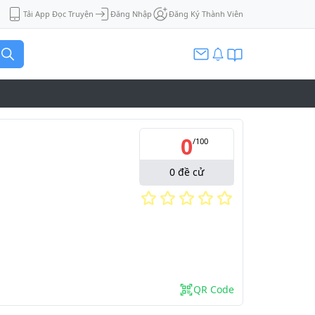
Tải App Đọc Truyện
Đăng Nhập
Đăng Ký Thành Viên
0
/
100
0
đề cử
QR Code