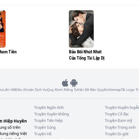
.
ham Tiền
Bảo Bối Nhút Nhát
Của Tổng Tài Lập Dị
ệu
Liên Hệ
Điều Khoản Dịch Vụ
Quy Định Riêng Tư
Vấn Đề Bản Quyền
Sitemap
Tải Logo 
Truyện
Ngôn tình
Truyện
Huyền huyễ
Truyện
Xuyên không
Truyện
Cổ đại
Truyện
Tiên hiệp
Truyện
Đam mỹ
ên Hiệp Huyền
ung số trên
Truyện
Sủng
Truyện
Trọng sinh
dung tiếng Việt
Truyện
HE
Truyện
Dị giới