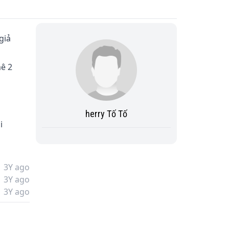
giả 
ê 2 
herry Tố Tố
i 
3Y ago
3Y ago
3Y ago