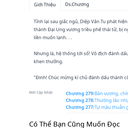
Ds.Chương
Giới Thiệu
Tỉnh lại sau giấc ngủ, Diệp Vân Tu phát hiệ
thành Đại Ung vương triều phế thái tử, bị ngư
liền muốn lạnh. . .

Nhưng là, hệ thống tới sổ! Vô địch đánh dấ
khen thưởng.

"Đinh! Chúc mừng kí chủ đánh dấu thành c
Mới Cập Nhật
"Đinh! Chúc mừng kí chủ, thu hoạch được cô
Chương 279
:
Bản vương, chí
Chương 278
:
Thường lão nhị
Chương 277
:
Tự mâu thuẫn gi
Hệ thống nơi tay, thiên hạ ta có. Thiên lao 
Có Thể Bạn Cũng Muốn Đọc