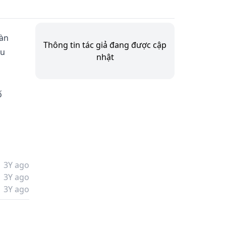
àn 
Thông tin tác giả đang được cập
u 
nhật
ố 
3Y ago
3Y ago
3Y ago