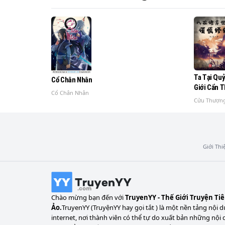
Ta Tại Quỷ
Cổ Chân Nhân
Giới Cẩn 
Cổ Chân Nhân
Tiên
Cửu Thượn
Giới Thi
Chào mừng bạn đến với
TruyenYY - Thế Giới Truyện Ti
Ảo.
TruyenYY (TruyệnYY hay gọi tắt ) là một nền tảng nội d
internet, nơi thành viên có thể tự do xuất bản những nội 