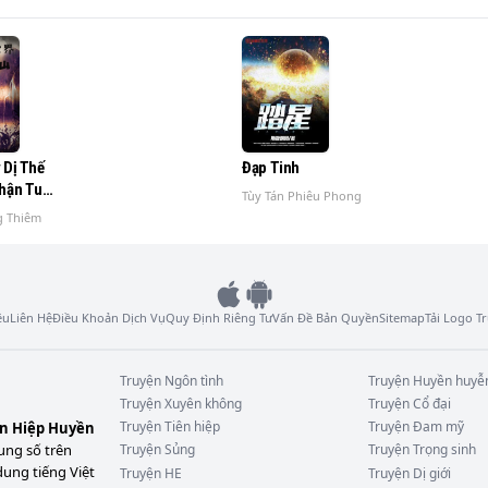
 Dị Thế
Đạp Tinh
Thận Tu
Tùy Tán Phiêu Phong
g Thiêm
ệu
Liên Hệ
Điều Khoản Dịch Vụ
Quy Định Riêng Tư
Vấn Đề Bản Quyền
Sitemap
Tải Logo 
Truyện
Ngôn tình
Truyện
Huyền huyễ
Truyện
Xuyên không
Truyện
Cổ đại
Truyện
Tiên hiệp
Truyện
Đam mỹ
ên Hiệp Huyền
ung số trên
Truyện
Sủng
Truyện
Trọng sinh
dung tiếng Việt
Truyện
HE
Truyện
Dị giới