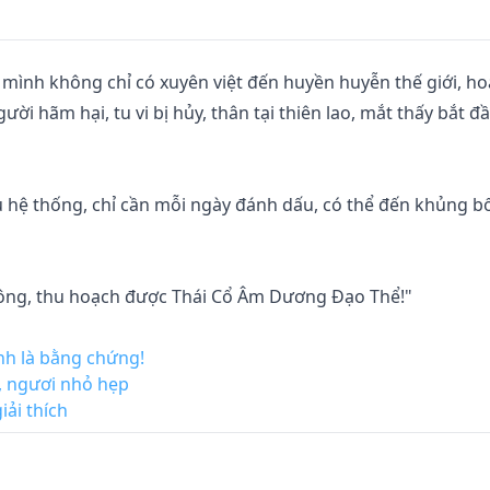
n mình không chỉ có xuyên việt đến huyền huyễn thế giới, ho
ời hãm hại, tu vi bị hủy, thân tại thiên lao, mắt thấy bắt đầ
u hệ thống, chỉ cần mỗi ngày đánh dấu, có thể đến khủng b
ông, thu hoạch được Thái Cổ Âm Dương Đạo Thể!"

ng pháp cực phẩm [ Âm Dương quyết ]!" . . .

nh là bằng chứng!
, ngươi nhỏ hẹp
ải thích
đánh dấu 10 năm, xuất thế đã vô địch!
