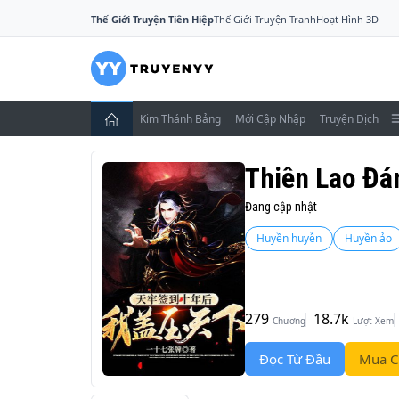
Thế Giới Truyện Tiên Hiệp
Thế Giới Truyện Tranh
Hoạt Hình 3D
Kim Thánh Bảng
Mới Cập Nhập
Truyện Dịch
Thiên Lao Đá
Đang cập nhật
Huyền huyễn
Huyền ảo
279
18.7k
Chương
Lượt Xem
Đọc Từ Đầu
Mua C