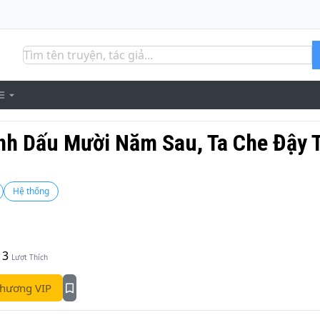
nh Dấu Mười Năm Sau, Ta Che Đậy 
Hệ thống
3
Lượt Thích
hương VIP