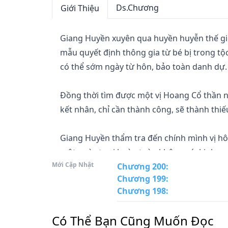
Ds.Chương
Giới Thiệu
Giang Huyền xuyên qua huyền huyễn thế giới,
mẫu quyết định thông gia từ bé bị trong tộ
có thể sớm ngày từ hôn, bảo toàn danh dự.

Đồng thời tìm được một vị Hoang Cổ thần 
kết nhân, chỉ cần thành công, sẽ thành thiế
Giang Huyền thẩm tra đến chính mình vị hôn t
một ngày tu vi hoàn toàn không có, kinh mạc
Mới Cập Nhật
này thỏa thỏa thiên mệnh nhân vật chính!

Chương 200
:
Chương 199
:
Chương 198
:
Giang Huyền cường thế cự tuyệt từ hôn, thậ
nhau thành hôn.

Có Thể Bạn Cũng Muốn Đọc