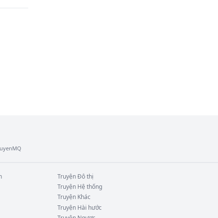
 đại 
 đại 
hể 
hiếu 
TruyenMQ
n
Truyện
Đô thị
Truyện
Hệ thống
Truyện
Khác
Truyện
Hài hước
Truyện
Ngược