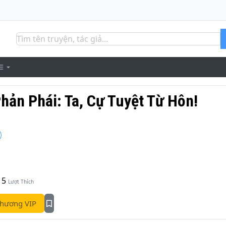
hản Phái: Ta, Cự Tuyệt Từ Hôn!
5
Lượt Thích
hương VIP