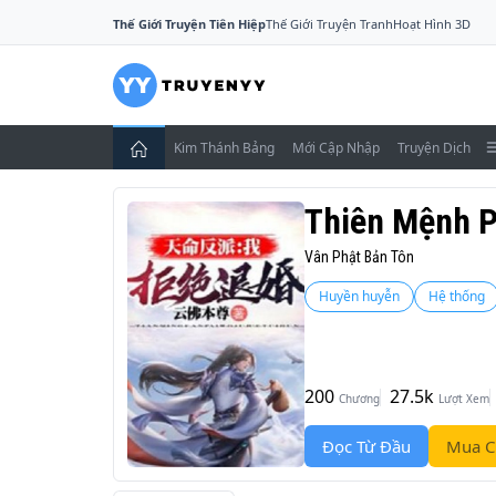
Thế Giới Truyện Tiên Hiệp
Thế Giới Truyện Tranh
Hoạt Hình 3D
Kim Thánh Bảng
Mới Cập Nhập
Truyện Dịch
Thiên Mệnh P
Vân Phật Bản Tôn
Huyền huyễn
Hệ thống
200
27.5k
Chương
Lượt Xem
Đọc Từ Đầu
Mua C