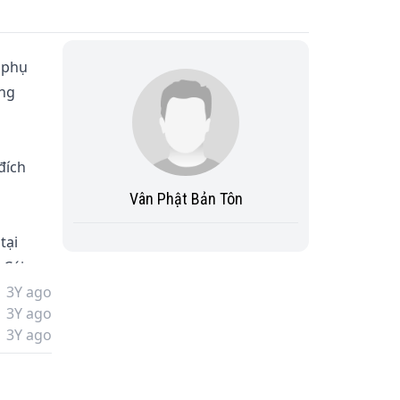
 phụ 
ng 
đích 
Vân Phật Bản Tôn
tại 
 Cái 
3Y ago
3Y ago
3Y ago
hẹn 