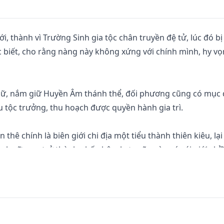
 thành vì Trường Sinh gia tộc chân truyền đệ tử, lúc đó bị
c biết, cho rằng nàng này không xứng với chính mình, hy vọ
nữ, nắm giữ Huyền Âm thánh thể, đối phương cũng có mục 
u tộc trưởng, thu hoạch được quyền hành gia trì.

hê chính là biên giới chi địa một tiểu thành thiên kiêu, lại 
h vỡ vụn, trở thành phế nhân, hơn nữa còn có cái giới chỉ?
m chí đưa đi tài nguyên, tương trợ tu hành, 3 năm về sau, 