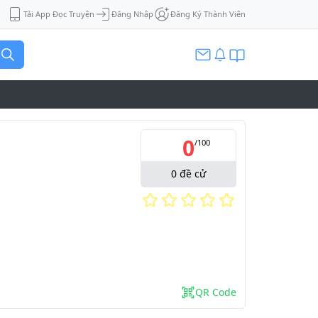
Tải App Đọc Truyện
Đăng Nhập
Đăng Ký Thành Viên
0
/
100
0
đề cử
QR Code