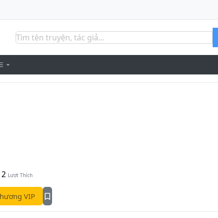
2
Lượt Thích
hương VIP