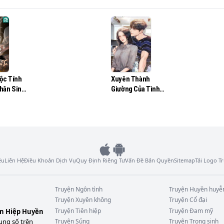
ước + truyền thống huyền huyễn + giới thiệu tóm tắt vô lực
Xuyên Thành
uộc Tính
Giường Của Tình
hân Sinh
Địch
ệu
Liên Hệ
Điều Khoản Dịch Vụ
Quy Định Riêng Tư
Vấn Đề Bản Quyền
Sitemap
Tải Logo 
Truyện
Ngôn tình
Truyện
Huyền huyễ
Truyện
Xuyên không
Truyện
Cổ đại
Truyện
Tiên hiệp
Truyện
Đam mỹ
ên Hiệp Huyền
ung số trên
Truyện
Sủng
Truyện
Trọng sinh