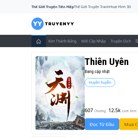
Thế Giới Truyện Tiên Hiệp
Thế Giới Truyện Tranh
Hoạt Hình 3D
Kim Thánh Bảng
Mới Cập Nhập
Truyện Dịch
Thiên Uyên
Đang cập nhật
Huyền huyễn
607
12.5k
Chương
Lượt Xem
Đọc Từ Đầu
Mua C