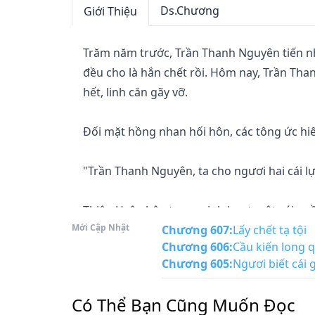
Ds.Chương
Giới Thiệu
Trăm năm trước, Trần Thanh Nguyên tiến nh
đều cho là hắn chết rồi. Hôm nay, Trần Tha
hết, linh căn gãy vỡ.

Đối mặt hồng nhan hối hôn, các tông ức hi
"Trần Thanh Nguyên, ta cho ngươi hai cái lựa 
Thiên Uyên bên trong sinh hoạt một cái qu
Mới Cập Nhật
Chương 607
:
Lấy chết tạ tội
Chương 606
:
Cầu kiến long 
"Ta lựa chọn hai."

Chương 605
:
Ngươi biết cái 
Không có chờ quần đỏ cô nương nói xong, T
Có Thể Bạn Cũng Muốn Đọc