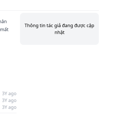
hân 
Thông tin tác giả đang được cập
 mất 
nhật
3Y ago
3Y ago
3Y ago