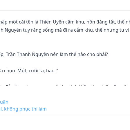
ập một cái tên là Thiên Uyên cấm khu, hồn đăng tắt, thế n
nh Nguyên tuy rằng sống mà đi ra cấm khu, thế nhưng tu vi
ếp, Trần Thanh Nguyên nên làm thế nào cho phải?

chọn: Một, cưới ta; hai..."

ần đỏ cô nương, con ngươi như tinh thần, thanh âm êm dịu.

quân
gì, không phục thì làm
rần Thanh Nguyên dứt khoát kiên quyết làm ra lựa chọn.
