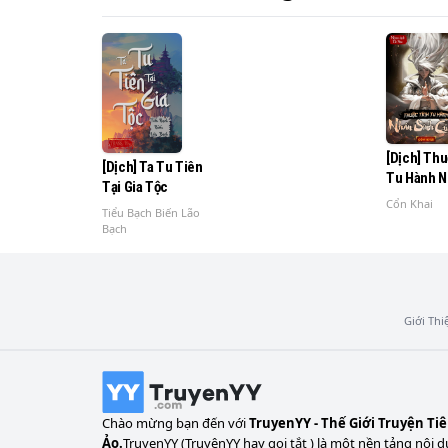
(chủ giác xấu bụng + không hệ thống + hài h
mời nhìn chính văn)
[Dịch] Th
[Dịch] Ta Tu Tiên
Tu Hành N
Tại Gia Tộc
Của Ta
Cổn Khai
Tiểu Bạch Biến Lão
Bạch
Giới Thi
Chào mừng bạn đến với
TruyenYY - Thế Giới Truyện Ti
Ảo.
TruyenYY (TruyệnYY hay gọi tắt ) là một nền tảng nội d