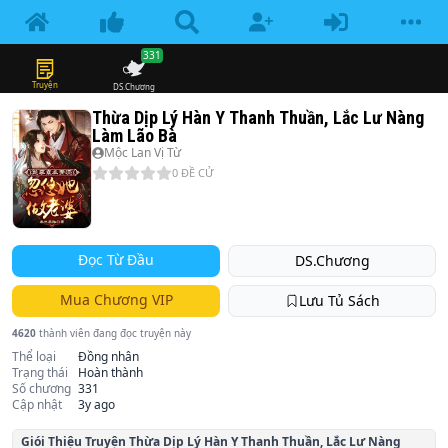
331
Truyện
DS.Chương
Thừa Dịp Lý Hàn Y Thanh Thuần, Lắc Lư Nàng
Làm Lão Bà
Mộc Lan Vị Từ
0
ĐỀ CỬ
Đọc Từ Đầu
DS.Chương
Mua Chương VIP
Lưu Tủ Sách
4620
thành viên đang đọc truyện này
Thể loại
Đồng nhân
Trạng thái
Hoàn thành
Số chương
331
Cập nhật
3y ago
Giói Thiệu Truyện
Thừa Dịp Lý Hàn Y Thanh Thuần, Lắc Lư Nàng