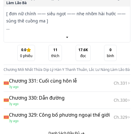
Làm Lão Bà
[ đơn nữ chính —— siêu ngọt —— nhẹ nhõm hài hước —— 
sủng thê cuồng ma ]

Một khi xuyên qua thiếu niên ca hành thế giới, Lý Tự Tại trở 
thành Lôi Mộng Sát nghĩa tử, cũng ngoài ý muốn đã thức 
tỉnh "Sủng thê cuồng ma" hệ thống, chỉ cần sủng thê liền 
0.0
11
17.6K
0
0
phiếu
thích
đọc
bình
có thể biến cường!

Chương Mới Nhất
Thừa Dịp Lý Hàn Y Thanh Thuần, Lắc Lư Nàng Làm Lão Bà
Kết quả là, Lý Tự Tại nhìn trước mắt như cái như búp bê 
đáng yêu Lý Hàn Y, bắt đầu hắn sủng thê kế hoạch, từng 
Chương 331: Cuối cùng hôn lễ
Ch.
331
bước một đem Lý Hàn Y sủng thượng thiên! Sau đó lại từng 
3y ago
bước một sủng cái trước thần du huyền cảnh!

Chương 330: Dẫn đường
Ch.
330
3y ago
...

Chương 329: Công bố phương ngoại thế giới
Ch.
329
[ keng, chúc mừng kí chủ nuôi nấng mứt quả, để Lý Hàn Y 
3y ago
cảm thấy ngọt ngào cảm giác hạnh phúc, ban thưởng sủng 
Danh Sách Đầy Đủ