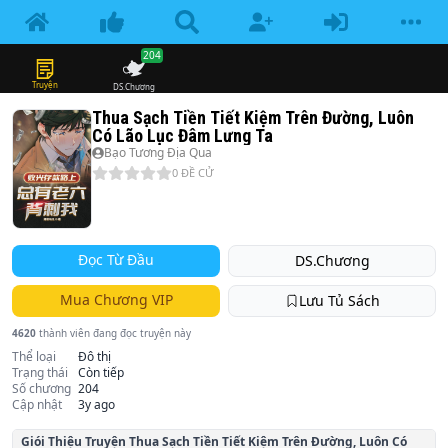
204
Truyện
DS.Chương
Thua Sạch Tiền Tiết Kiệm Trên Đường, Luôn
Có Lão Lục Đâm Lưng Ta
Bạo Tương Địa Qua
0
ĐỀ CỬ
Đọc Từ Đầu
DS.Chương
Mua Chương VIP
Lưu Tủ Sách
4620
thành viên đang đọc truyện này
Thể loại
Đô thị
Trạng thái
Còn tiếp
Số chương
204
Cập nhật
3y ago
Giói Thiệu Truyện
Thua Sạch Tiền Tiết Kiệm Trên Đường, Luôn Có