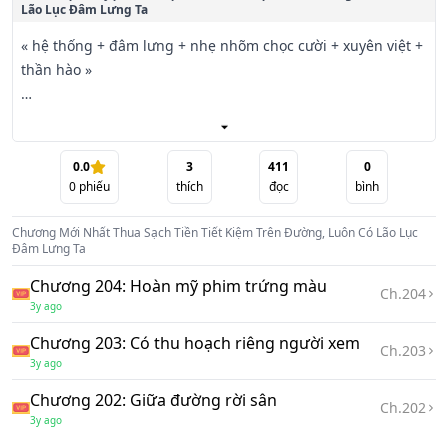
Lão Lục Đâm Lưng Ta
« hệ thống + đâm lưng + nhẹ nhõm chọc cười + xuyên việt + 
thần hào »

Bắt đầu khóa lại lỗ tiền hệ thống, hoàn thành nhiệm vụ liền 
có thể thu hoạch được hệ thống tài chính?

0.0
3
411
0
0
phiếu
thích
đọc
bình
Bạch Quảng lòng tin tràn đầy bắt đầu lỗ tiền kế hoạch:

Chương Mới Nhất
Thua Sạch Tiền Tiết Kiệm Trên Đường, Luôn Có Lão Lục
Làm một cái trò chơi, thuê làm nát nhất họa sĩ, lại đem trò 
Đâm Lưng Ta
chơi nạp tiền con đường chém tới, đây chẳng phải sắt lỗ 
Chương 204: Hoàn mỹ phim trứng màu
vốn sao?

Ch.
204
3y ago
Mình anh em đây trống rỗng đại não, đem trò chơi giao 
Chương 203: Có thu hoạch riêng người xem
Ch.
203
cho hắn, ta yên tâm!

3y ago
Chương 202: Giữa đường rời sân
Nhìn đây ba tuổi hài đồng đều ghét bỏ vẽ xấu chi tác, đây 
Ch.
202
3y ago
chính là ta muốn họa sĩ!
