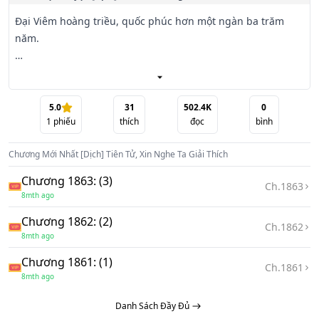
Đại Viêm hoàng triều, quốc phúc hơn một ngàn ba trăm 
năm.

Bệnh tình Hoàng đế nguy kịch, Thái tử giám quốc, tiên môn 
chiếm cứ khắp nơi, tướng lĩnh loạn triều.

5.0
31
502.4K
0
1
phiếu
thích
đọc
bình
Trong một đêm mưa gió.

Chương Mới Nhất
[Dịch] Tiên Tử, Xin Nghe Ta Giải Thích
Hứa Nguyên tỉnh lại sau giấc ngủ, nhận ra bản thân ở 
trong một ngôi miếu hoang.

Chương 1863: (3)
Ch.
1863
8mth ago
Thấy được tượng Phật quỷ dị bị cụt tay và một thiếu nữ áo 
Chương 1862: (2)
đen dùng khăn mỏng che mặt.

Ch.
1862
8mth ago
. . .

Chương 1861: (1)
Ch.
1861
8mth ago
. . .

Danh Sách Đầy Đủ