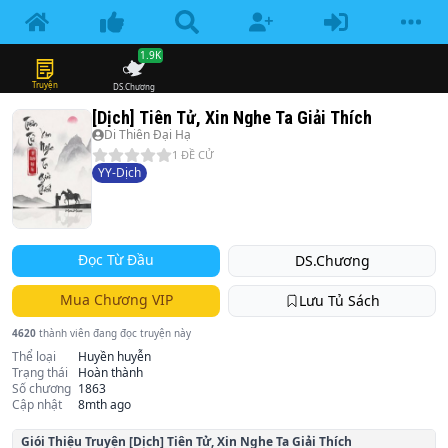
1.9K
Truyện
DS.Chương
[Dịch] Tiên Tử, Xin Nghe Ta Giải Thích
Di Thiên Đại Hạ
1
ĐỀ CỬ
YY-Dịch
Đọc Từ Đầu
DS.Chương
Mua Chương VIP
Lưu Tủ Sách
4620
thành viên đang đọc truyện này
Thể loại
Huyền huyễn
Trạng thái
Hoàn thành
Số chương
1863
Cập nhật
8mth ago
Giói Thiệu Truyện
[Dịch] Tiên Tử, Xin Nghe Ta Giải Thích