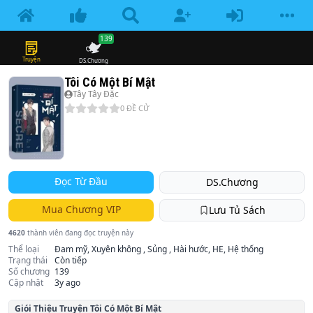
139
Truyện
DS.Chương
Tôi Có Một Bí Mật
Tây Tây Đặc
0
ĐỀ CỬ
Đọc Từ Đầu
DS.Chương
Mua Chương VIP
Lưu Tủ Sách
4620
thành viên đang đọc truyện này
Thể loại
Đam mỹ, Xuyên không , Sủng , Hài hước, HE, Hệ thống
Trạng thái
Còn tiếp
Số chương
139
Cập nhật
3y ago
Giói Thiệu Truyện
Tôi Có Một Bí Mật