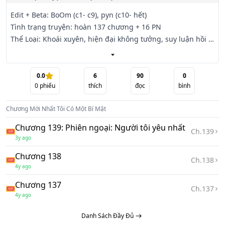
Edit + Beta: BoOm (c1- c9), pyn (c10- hết)

Tình trạng truyện: hoàn 137 chương + 16 PN

Thể Loại: Khoái xuyên, hiện đại không tưởng, suy luận hồi 
hộp, thâm tình bá đạo dục vọng chiếm hữu mạnh cường 
công X cảm giác đau

khác người thụ

0.0
6
90
0
0
phiếu
thích
đọc
bình
Thể chất của cậu khác với người bình thường, người ta bị 
Chương Mới Nhất
Tôi Có Một Bí Mật
cắt phải tay, cùng lắm ê ẩm đau rát một chút, với Hoàng 
Đan thì giống như

Chương 139: Phiên ngoại: Người tôi yêu nhất
Ch.
139
cắt da khoét xương vậy...

3y ago
Chương 138
Đột nhiên cậu bắt đầu xuyên qua, sau đó cùng hệ thống 
Ch.
138
4y ago
tiên sinh làm nhiệm vụ...

Chương 137
Ch.
137
Tại thế giới đầu tiên, Hoàng Đan đã cảm nhận được cái gì 
4y ago
gọi là đau đến chết đi sống lại, sống lại rồi chết đi.

Danh Sách Đầy Đủ