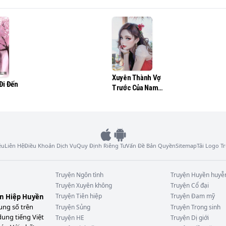
Xuyên Thành Vợ
Đi Đến
Trước Của Nam
Chủ Cực Phẩm
ệu
Liên Hệ
Điều Khoản Dịch Vụ
Quy Định Riêng Tư
Vấn Đề Bản Quyền
Sitemap
Tải Logo 
Truyện
Ngôn tình
Truyện
Huyền huyễ
Truyện
Xuyên không
Truyện
Cổ đại
Truyện
Tiên hiệp
Truyện
Đam mỹ
ên Hiệp Huyền
ung số trên
Truyện
Sủng
Truyện
Trọng sinh
dung tiếng Việt
Truyện
HE
Truyện
Dị giới