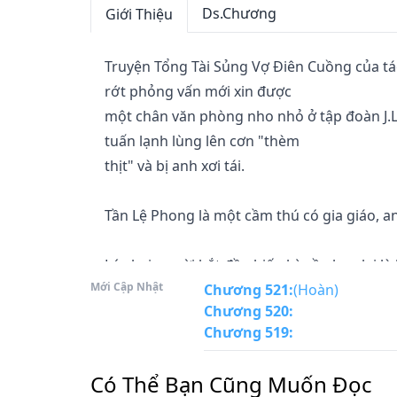
Ds.Chương
Giới Thiệu
Truyện Tổng Tài Sủng Vợ Điên Cuồng của tác
rớt phỏng vấn mới xin được

một chân văn phòng nho nhỏ ở tập đoàn J.L
tuấn lạnh lùng lên cơn "thèm

thịt" và bị anh xơi tái.

Tần Lệ Phong là một cầm thú có gia giáo, a
Lúc hai người bắt đầu hiếu kỳ về nhau lại 
Mới Cập Nhật
mỏ là đồ lẳng lơ khi lén

Chương 521
:
(Hoàn)
Chương 520
:
chồng mà tư tình bên ngoài đến mức có thai
Chương 519
:
Có Thể Bạn Cũng Muốn Đọc