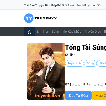
Thế Giới Truyện Tiên Hiệp
Thế Giới Truyện Tranh
Hoạt Hình 3D
Kim Thánh Bảng
Mới Cập Nhập
Truyện Dịch
Tổng Tài Sủn
Chi Nho
Ngôn tình
Sủng
Đô t
521
5.6k
Chương
Lượt Xem
Đọc Từ Đầu
Mua C