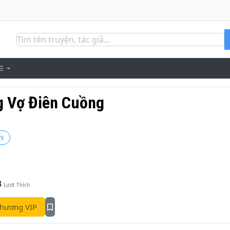
g Vợ Điên Cuồng
hị
3
Lượt Thích
hương VIP