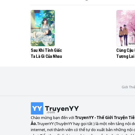
Sau Khi Tỉnh Giấc
Cùng Cậu 
Ta Là Gì Của Nhau
Tương Lai
Giới Thi
Chào mừng bạn đến với
TruyenYY - Thế Giới Truyện Ti
Ảo.
TruyenYY (TruyệnYY hay gọi tắt ) là một nền tảng nội d
internet, nơi thành viên có thể tự do xuất bản những nội 