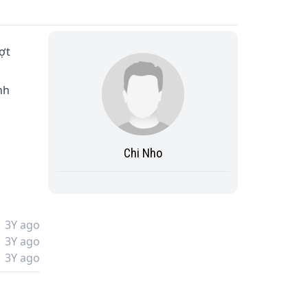
ợt 
nh 
Chi Nho
ng 
3Y ago
3Y ago
3Y ago