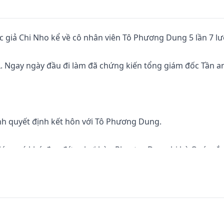
 giả Chi Nho kể về cô nhân viên Tô Phương Dung 5 lần 7 lư
. Ngay ngày đầu đi làm đã chứng kiến tổng giám đốc Tần a
nh quyết định kết hôn với Tô Phương Dung.

là lúc quá khứ đau đớn phơi bày, Phương Dung bị bà Quý mắ
. Bước ngoặt bắt đầu từ đó...